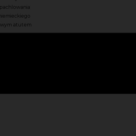
zpachlowania
niemieckiego
kowym atutem