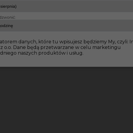
dzwonić:
e wykończeniowe
Praca w Niemczech dla regipsiarza - 8
atorem danych, które tu wpisujesz będziemy My, czyli: I
 z o.o. Dane będą przetwarzane w celu marketingu
dniego naszych produktów i usług.