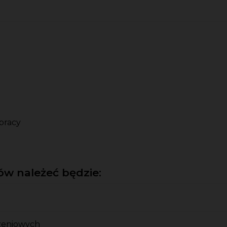
pracy
w należeć będzie:
zeniowych