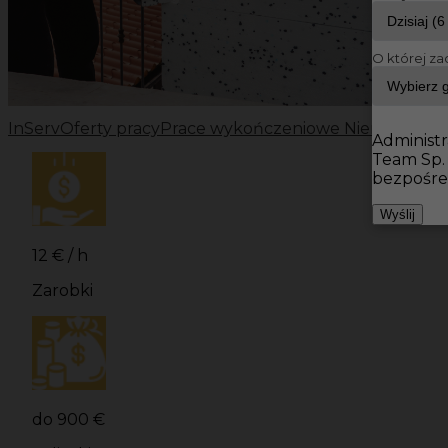
O której za
InServ
Oferty pracy
Prace wykończeniowe Niemcy
Prac
Administr
Team Sp.
bezpośre
Wyślij
12 € / h
Zarobki
do 900 €