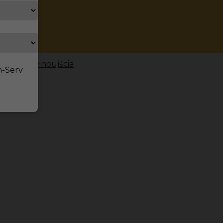
0km od Świnoujścia
n-Serv