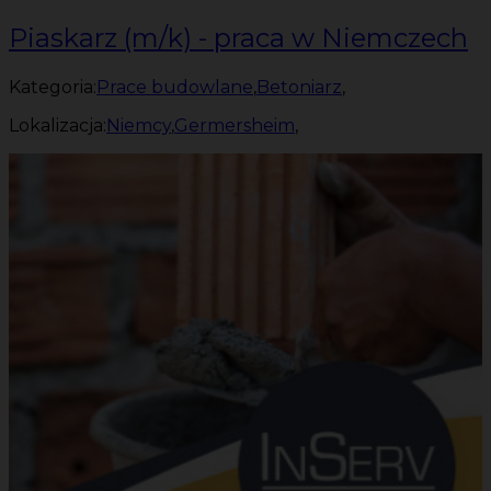
Piaskarz (m/k) - praca w Niemczech
Kategoria:
Prace budowlane
,
Betoniarz
,
Lokalizacja:
Niemcy
,
Germersheim
,