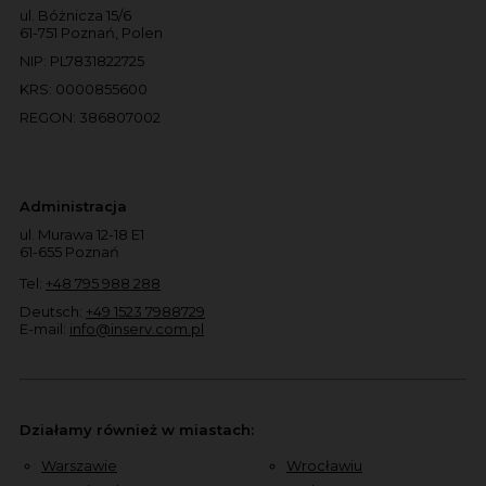
ul. Bóżnicza 15/6
61-751 Poznań, Polen
NIP: PL7831822725
KRS: 0000855600
REGON: 386807002
Administracja
ul. Murawa 12-18 E1
61-655 Poznań
Tel:
+48 795 988 288
Deutsch:
+49 1523 7988729
E-mail:
info@inserv.com.pl
Działamy również w miastach:
Warszawie
Wrocławiu