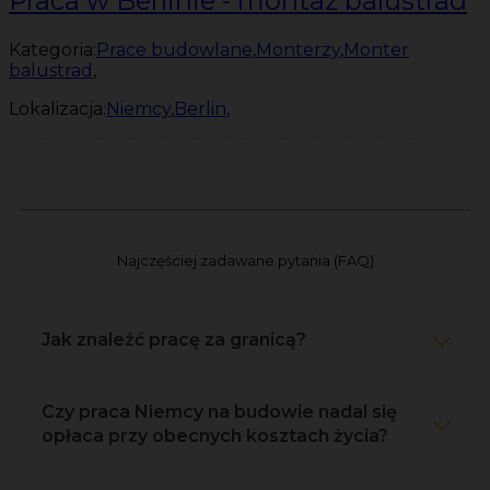
Praca w Berlinie - montaż balustrad
Kategoria:
Prace budowlane
,
Monterzy
,
Monter
balustrad
,
Lokalizacja:
Niemcy
,
Berlin
,
Najczęściej zadawane pytania (FAQ)
Jak znaleźć pracę za granicą?
Czy praca Niemcy na budowie nadal się
opłaca przy obecnych kosztach życia?