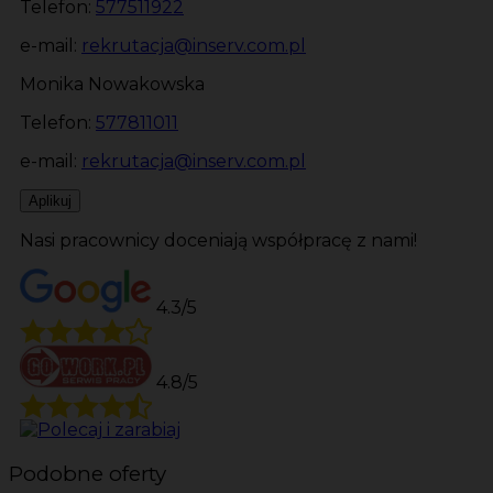
Telefon:
577511922
e-mail:
rekrutacja@inserv.com.pl
Monika Nowakowska
Telefon:
577811011
e-mail:
rekrutacja@inserv.com.pl
Aplikuj
Nasi pracownicy doceniają współpracę z nami!
4.3/5
4.8/5
Podobne oferty