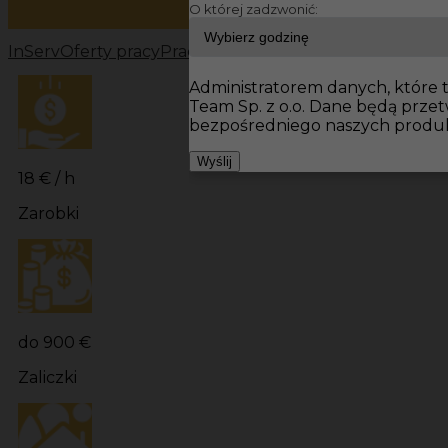
O której zadzwonić:
InServ
Oferty pracy
Prace budowlane Niemcy
Prace bu
Administratorem danych, które t
Team Sp. z o.o. Dane będą prze
bezpośredniego naszych produk
Wyślij
18 € / h
Zarobki
do 900 €
Zaliczki