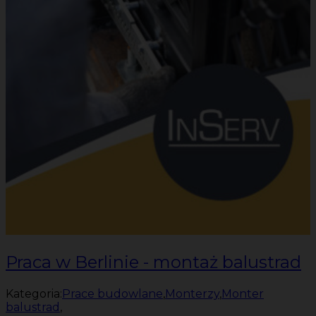
Praca w Berlinie - montaż balustrad
Kategoria:
Prace budowlane
,
Monterzy
,
Monter
balustrad
,