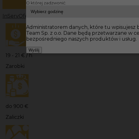
O której zadzwonić:
InServ
Oferty pracy
Prace budowlane Niemcy
Prace bu
Administratorem danych, które tu wpisujesz b
Team Sp. z o.o. Dane będą przetwarzane w c
bezpośredniego naszych produktów i usług.
Wyślij
19 - 21 € / h
Zarobki
do 900 €
Zaliczki