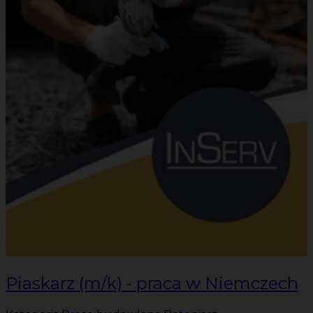
Piaskarz (m/k) - praca w Niemczech