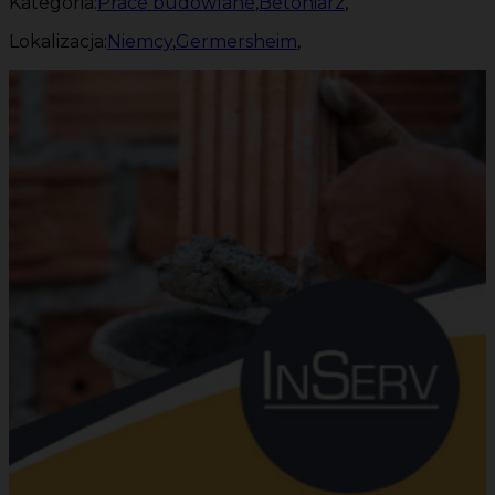
Kategoria:
Prace budowlane
,
Betoniarz
,
Lokalizacja:
Niemcy
,
Germersheim
,