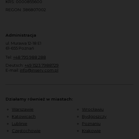
KRS: 0000855600
REGON: 386807002
Administracja
ul. Murawa 12-18 E1
61-655 Poznań
Tel:
+48 795 988 288
Deutsch:
+49 1523 7988729
E-mail:
info@inserv.com.pl
Działamy również w miastach:
Warszawie
Wrocławiu
Katowicach
Bydgoszczy
Lublinie
Poznaniu
Częstochowie
Krakowie