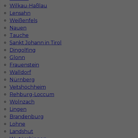
Wilkau-Haßlau
Stawka
20 - 22 € / h
Lensahn
Weißenfels
Nauen
Tauche
Sankt Johann in Tirol
Dingolfing
Glonn
Frauenstein
Walldorf
Nürnberg
Płytkarz / Glazurnik - praca za granicą
Veitshöchheim
Rehburg-Loccum
Kategoria
Prace wykończeniowe
,
Glazurnik /
Wolnzach
Płytkarz
Lingen
Lokalizacja
Niemcy
,
Netphen
Brandenburg
Lohne
Wymagane języki
Niemiecki komunikatywny
Landshut
Stawka
20 - 22 € / h