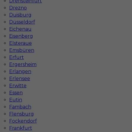
Drensteinfurt
Drezno
Duisburg
Düsseldorf
Eichenau
Eisenberg
Mapa ofert pracy
Mapa kategorii
Elsteraue
Emsbüren
Erfurt
Ergersheim
Informacje w sprawie pracy
Erlangen
Telefon:
793-577-977
Erlensee
Erwitte
Essen
Eutin
Dane firmy
Fambach
In-Serv Team Sp. z o.o.
Flensburg
ul. Bóżnicza 15/6
Fockendorf
61-751 Poznań, Polen
Frankfurt