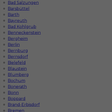
Bad Salzungen
1
Barsbüttel
Znaleziono 3 wyników
Barth
Bayreuth
Bad Kohlgrub
Benneckenstein
Bergheim
Berlin
Najczęściej zadawane pytania (FAQ)
Bernburg
Bernsdorf
Bielefeld
Jak znaleźć pracę za granicą?
Blaustein
Blumberg
Bochum
Czy praca Niemcy na budowie nadal się
opłaca przy obecnych kosztach życia?
Bonerath
Bonn
Boppard
Gdzie do pracy za granicę?
Brand-Erbisdorf
Bremen