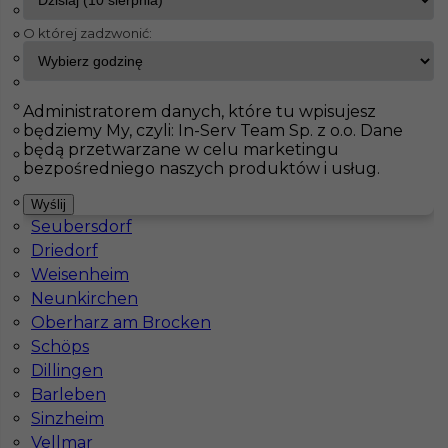
Haiterbach
O której zadzwonić:
Badendorf
InServ
Oferty pracy
Netphen
Albig
Pasenbach
Pokaż filtr
Klettgau
Administratorem danych, które tu wpisujesz
będziemy My, czyli: In-Serv Team Sp. z o.o. Dane
Thale
będą przetwarzane w celu marketingu
Bisingen
bezpośredniego naszych produktów i usług.
Schorndorf
Meinersen
Wyślij
Seubersdorf
Driedorf
Weisenheim
Neunkirchen
Praca dla Glazurnika - Niemcy
Oberharz am Brocken
Schöps
Kategoria
Prace wykończeniowe
,
Glazurnik /
Dillingen
Płytkarz
Barleben
Lokalizacja
Niemcy
,
Netphen
Sinzheim
Vellmar
Wymagane języki
Niemiecki komunikatywny