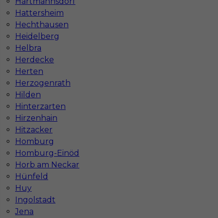
Hartmannsdorf
Hattersheim
Hechthausen
Heidelberg
Helbra
Herdecke
Herten
Herzogenrath
Hilden
Hinterzarten
Hirzenhain
Hitzacker
InServ © 2014 – 2026 | Wszelkie prawa zastrzeżone
Homburg
Homburg-Einöd
Horb am Neckar
Hünfeld
Witryna korzysta z ciasteczek
Huy
Ta witryna używa ciasteczek (cookies) do
Ingolstadt
personalizacji treści i reklam, oferowania funkcji
Jena
społecznościowych oraz analizy naszego ruchu