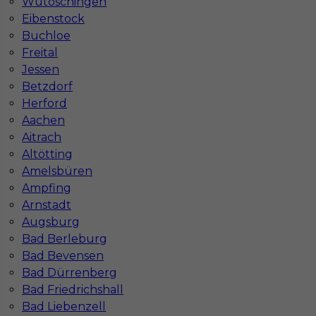
Wutöschingen
Eibenstock
Buchloe
Freital
Jessen
Betzdorf
Herford
Aachen
Aitrach
Altötting
Praca dla płytkarza za granicą
Amelsbüren
Ampfing
Kategoria
Prace wykończeniowe
,
Glazurnik /
Arnstadt
Płytkarz
Augsburg
Lokalizacja
Niemcy
,
Netphen
Bad Berleburg
Bad Bevensen
Wymagane języki
Niemiecki komunikatywny
Bad Dürrenberg
Stawka
19 - 21 € / h
Bad Friedrichshall
Bad Liebenzell