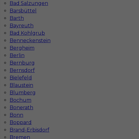
Bad Salzungen
Barsbüttel
Barth
Bayreuth
Bad Kohlgrub
Benneckenstein
Bergheim
Berlin
Mapa ofert pracy
Mapa kategorii
Bernburg
Bernsdorf
Bielefeld
Blaustein
Informacje w sprawie pracy
Blumberg
Telefon:
793-577-977
Bochum
Bonerath
Bonn
Boppard
Dane firmy
Brand-Erbisdorf
In-Serv Team Sp. z o.o.
Bremen