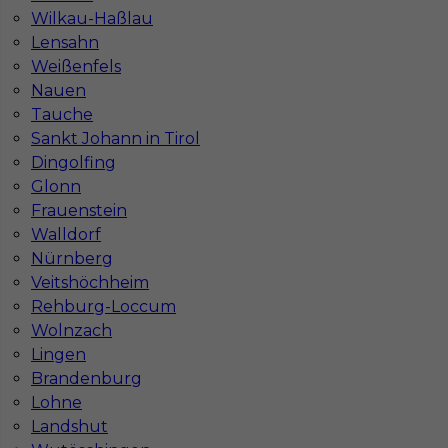
Stawka
17 - 19 € / h
Wilkau-Haßlau
Lensahn
Weißenfels
1
Nauen
Znaleziono 1 wyników
Tauche
Sankt Johann in Tirol
Dingolfing
Glonn
Frauenstein
Walldorf
Najczęściej zadawane pytania (FAQ)
Nürnberg
Veitshöchheim
Rehburg-Loccum
Jak znaleźć pracę za granicą?
Wolnzach
Lingen
Brandenburg
Czy praca Niemcy na budowie nadal się
opłaca przy obecnych kosztach życia?
Lohne
Landshut