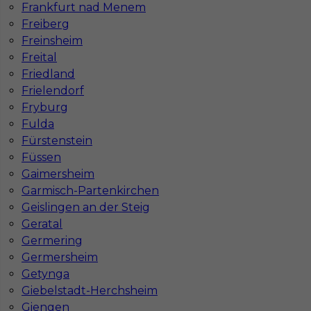
Frankfurt nad Menem
Freiberg
Freinsheim
Freital
Friedland
Frielendorf
Fryburg
Fulda
Fürstenstein
Füssen
Gaimersheim
Garmisch-Partenkirchen
Geislingen an der Steig
Geratal
InServ © 2014 – 2026 | Wszelkie prawa zastrzeżone
Germering
Germersheim
Getynga
Giebelstadt-Herchsheim
Witryna korzysta z ciasteczek
Giengen