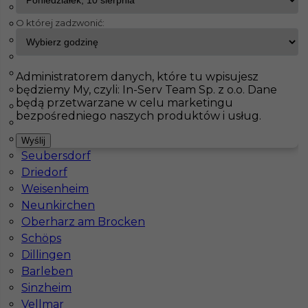
Haiterbach
O której zadzwonić:
Badendorf
InServ
Oferty pracy
Ampfing
Albig
Pasenbach
Pokaż filtr
Klettgau
Administratorem danych, które tu wpisujesz
będziemy My, czyli: In-Serv Team Sp. z o.o. Dane
Thale
będą przetwarzane w celu marketingu
Bisingen
bezpośredniego naszych produktów i usług.
Schorndorf
Meinersen
Wyślij
Seubersdorf
Driedorf
Weisenheim
Neunkirchen
Praca w Niemczech - malarz / tapeciarz
Oberharz am Brocken
Schöps
Kategoria
Prace wykończeniowe
,
Malarz
,
Tapeciarz
Dillingen
Lokalizacja
Niemcy
,
Ampfing
Barleben
Sinzheim
Wymagane języki
Niemiecki komunikatywny
Vellmar