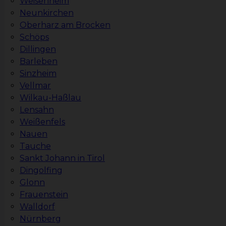
Weisenheim
Neunkirchen
Oberharz am Brocken
Schöps
Dillingen
Barleben
Sinzheim
Vellmar
Wilkau-Haßlau
Lensahn
Weißenfels
Nauen
Tauche
Sankt Johann in Tirol
Dingolfing
Glonn
Frauenstein
Walldorf
Nürnberg