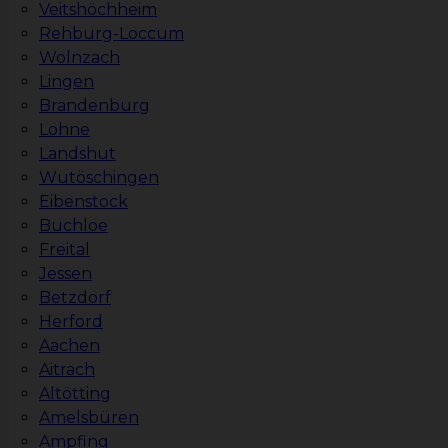
Veitshöchheim
Rehburg-Loccum
Wolnzach
Lingen
Brandenburg
Lohne
Landshut
Wutöschingen
Eibenstock
Buchloe
Freital
Jessen
Betzdorf
Herford
Aachen
Aitrach
Altötting
Amelsbüren
Ampfing