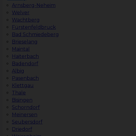
Arnsberg-Neheim
Welver
Wachtberg
Fürstenfeldbruck
Bad Schmiedeberg
Brieselang
Maintal
Haiterbach
Badendorf
Albig
Pasenbach
Klettgau
Thale
Bisingen
Schorndorf
Meinersen
Seubersdorf
Driedorf