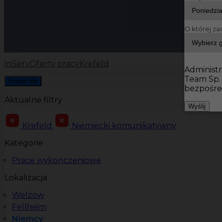
O której za
InServ
Oferty pracy
Krefeld
Administr
Team Sp.
Pokaż filtr
bezpośre
Aktualne filtry
Wyślij
Krefeld
Niemiecki komunikatywny
Kategorie
Prace wykończeniowe
Lokalizacja
Welzow
Fellheim
Niemcy