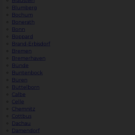
Blaustein
Blumberg
Bochum
Bonerath
Bonn
Boppard
Brand-Erbisdorf
Bremen
Bremerhaven
Bünde
Buntenbock
Büren
Büttelborn
Calbe
Celle
Chemnitz
Cottbus
Dachau
Damendorf