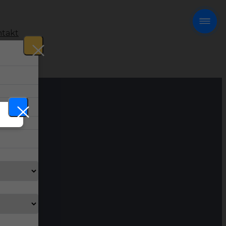
takt
!