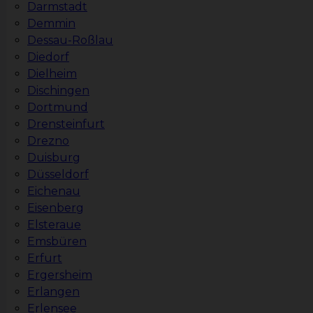
Darmstadt
Demmin
Dessau-Roßlau
Diedorf
Dielheim
Dischingen
Dortmund
Drensteinfurt
Drezno
Duisburg
Düsseldorf
Eichenau
Eisenberg
Elsteraue
Emsbüren
Erfurt
Ergersheim
Erlangen
Erlensee