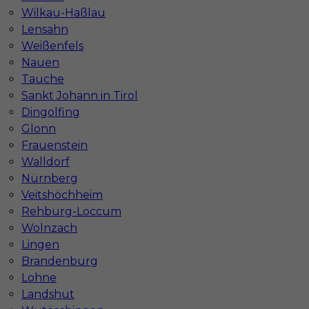
Wilkau-Haßlau
Stawka
16 - 18 € / h
Lensahn
Weißenfels
Nauen
Tauche
Sankt Johann in Tirol
Dingolfing
Glonn
Frauenstein
Walldorf
Nürnberg
Praca elektryk w Niemczech
Veitshöchheim
Rehburg-Loccum
Kategoria
Elektryk
Wolnzach
Lingen
Lokalizacja
Niemcy
,
Mulheim
Brandenburg
Wymagane języki
Niemiecki komunikatywny
,
Lohne
Niemiecki podstawowy
Landshut
Stawka
16 - 18 € / h