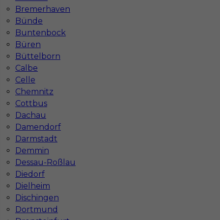
Bremerhaven
Bünde
Buntenbock
Büren
Büttelborn
Calbe
Celle
Mapa ofert pracy
Mapa kategorii
Chemnitz
Cottbus
Dachau
Damendorf
Informacje w sprawie pracy
Darmstadt
Telefon:
793-577-977
Demmin
Dessau-Roßlau
Diedorf
Dielheim
Dane firmy
Dischingen
In-Serv Team Sp. z o.o.
Dortmund
ul. Bóżnicza 15/6