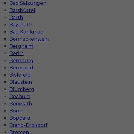
Gdzie do pracy za granicę?
Bad Salzungen
Barsbüttel
Barth
Co to jest Gewerbe?
Bayreuth
Bad Kohlgrub
Benneckenstein
Czy praca w Niemczech na budowie jest
Bergheim
bezpieczna pod kątem BHP?
Berlin
Bernburg
Jakie kursy warto zrobić, aby praca za
Bernsdorf
granicą była lepiej płatna?
Bielefeld
Blaustein
Blumberg
Czy praca w Niemczech bez języka jest
Bochum
możliwa?
Bonerath
Bonn
Boppard
Brand-Erbisdorf
Bremen