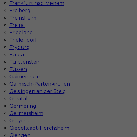
Frankfurt nad Menem
Lublinie
Poznaniu
Freiberg
Częstochowie
Krakowie
Freinsheim
Freital
Friedland
Frielendorf
Najpopularniejsze miejscowości w Niemczech
Fryburg
Praca Augsburg
Praca Essen
Fulda
Praca Hamburg
Praca Monachium
Fürstenstein
Praca Berlin
Praca Frankfurt
Füssen
Praca Hannover
Praca Munster
Gaimersheim
Praca Dortmund
Praca Görlitz
Garmisch-Partenkirchen
Praca Magdeburg
Praca Stuttgar
Geislingen an der Steig
Geratal
Germering
Germersheim
Getynga
Giebelstadt-Herchsheim
Giengen