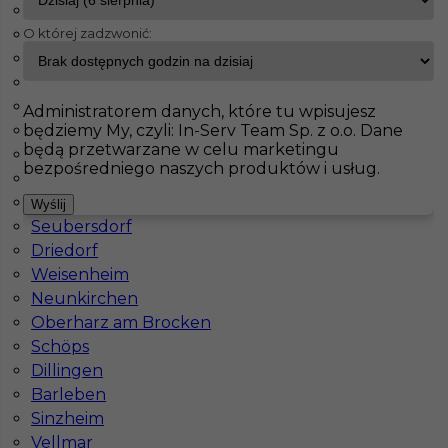
Haiterbach
O której zadzwonić:
Badendorf
InServ
Oferty pracy
Mulheim
Albig
Pasenbach
Pokaż filtr
Klettgau
Administratorem danych, które tu wpisujesz
będziemy My, czyli: In-Serv Team Sp. z o.o. Dane
Thale
będą przetwarzane w celu marketingu
Bisingen
bezpośredniego naszych produktów i usług.
Schorndorf
Meinersen
Wyślij
Seubersdorf
Driedorf
Weisenheim
Neunkirchen
Elektryk - praca w Niemczech
Oberharz am Brocken
Schöps
Kategoria
Elektryk
Dillingen
Lokalizacja
Niemcy
,
Mulheim
Barleben
Sinzheim
Wymagane języki
Niemiecki komunikatywny
,
Vellmar
Niemiecki podstawowy