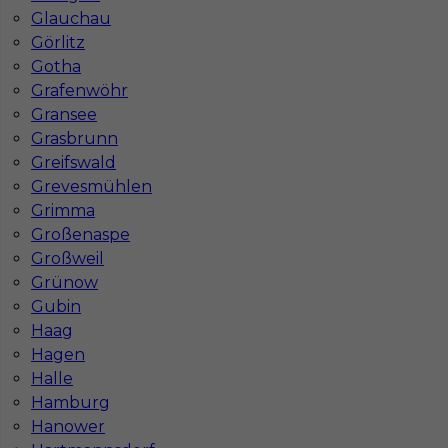
Glauchau
Görlitz
Gotha
Grafenwöhr
Gransee
Grasbrunn
Greifswald
Grevesmühlen
Grimma
Großenaspe
Großweil
Grünow
Gubin
InServ © 2014 – 2026 | Wszelkie prawa zastrzeżone
Haag
Hagen
Halle
Hamburg
Witryna korzysta z ciasteczek
Hanower
Ta witryna używa ciasteczek (cookies) do