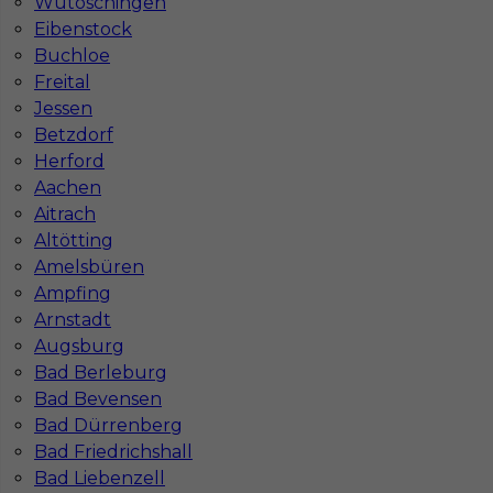
Wutöschingen
Eibenstock
1
Buchloe
Freital
Znaleziono 2 wyników
Jessen
Betzdorf
Herford
Aachen
Aitrach
Altötting
Najczęściej zadawane pytania (FAQ)
Amelsbüren
Ampfing
Arnstadt
Jak znaleźć pracę za granicą?
Augsburg
Bad Berleburg
Czy praca Niemcy na budowie nadal się
Bad Bevensen
opłaca przy obecnych kosztach życia?
Bad Dürrenberg
Bad Friedrichshall
Bad Liebenzell