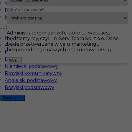
Welzow
Fellheim
O której zadzwonić:
InServ
Oferty pracy
Niemcy
Niemcy
Pokaż filtr
Języki
Administratorem danych, które tu wpisujesz
Niemiecki komunikatywny
będziemy My, czyli: In-Serv Team Sp. z o.o. Dane
będą przetwarzane w celu marketingu
Angielski komunikatywny
bezpośredniego naszych produktów i usług.
Niemiecki dobry
Bez języka
Wyślij
Niemiecki podstawowy
Rosyjski komunikatywny
Angielski podstawowy
Rosyjski podstawowy
Montaż konstrukcji szklanych - praca w
Zamknij filtr
Niemczech
Kategoria
Monterzy
Lokalizacja
Haiterbach
,
Niemcy