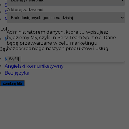
Spawacz
O której zadzwonić:
Stolarz
InServ
Oferty pracy
Ogrodnik
Niemcy
Mechanik
Pokaż filtr
Lokalizacja
Administratorem danych, które tu wpisujesz
będziemy My, czyli: In-Serv Team Sp. z o.o. Dane
Niemcy
będą przetwarzane w celu marketingu
bezpośredniego naszych produktów i usług.
Języki
Niemiecki komunikatywny
Wyślij
Angielski komunikatywny
Bez języka
Zamknij filtr
Praca w Niemczech - ogrodnik / proste prace
fizyczne
Kategoria
Pracownicy fizyczni
,
Ogrodnik
Lokalizacja
Niemcy
,
Wustrow