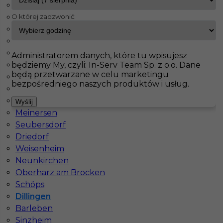
Maintal
O której zadzwonić:
Haiterbach
InServ
Oferty pracy
Dillingen
Badendorf
Albig
Pokaż filtr
Pasenbach
Administratorem danych, które tu wpisujesz
będziemy My, czyli: In-Serv Team Sp. z o.o. Dane
Klettgau
będą przetwarzane w celu marketingu
Thale
bezpośredniego naszych produktów i usług.
Bisingen
Schorndorf
Wyślij
Meinersen
Seubersdorf
Driedorf
Weisenheim
Praca za granicą - betoniarz (m/k)
Neunkirchen
Oberharz am Brocken
Kategoria
Prace budowlane
,
Betoniarz
Schöps
Lokalizacja
Dillingen
,
Niemcy
Dillingen
Barleben
Wymagane języki
Niemiecki komunikatywny
Sinzheim