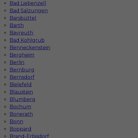
Bad Liebenzell
Co to jest Gewerbe?
Bad Salzungen
Barsbüttel
Barth
Czy praca w Niemczech na budowie jest
Bayreuth
bezpieczna pod kątem BHP?
Bad Kohlgrub
Benneckenstein
Bergheim
Jakie kursy warto zrobić, aby praca za
Berlin
granicą była lepiej płatna?
Bernburg
Bernsdorf
Czy praca w Niemczech bez języka jest
Bielefeld
możliwa?
Blaustein
Blumberg
Bochum
Bonerath
Bonn
Boppard
Brand-Erbisdorf