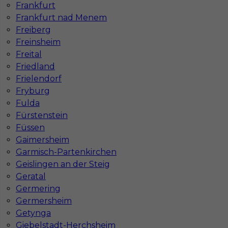
Frankfurt
Frankfurt nad Menem
Freiberg
Freinsheim
Najpopularniejsze miejscowości w Niemczech
Freital
Friedland
Praca Augsburg
Praca Essen
Frielendorf
Praca Hamburg
Praca Monachium
Fryburg
Praca Berlin
Praca Frankfurt
Fulda
Praca Hannover
Praca Munster
Fürstenstein
Praca Dortmund
Praca Görlitz
Füssen
Praca Magdeburg
Praca Stuttgar
Gaimersheim
Garmisch-Partenkirchen
Geislingen an der Steig
Geratal
Germering
Germersheim
Getynga
Giebelstadt-Herchsheim