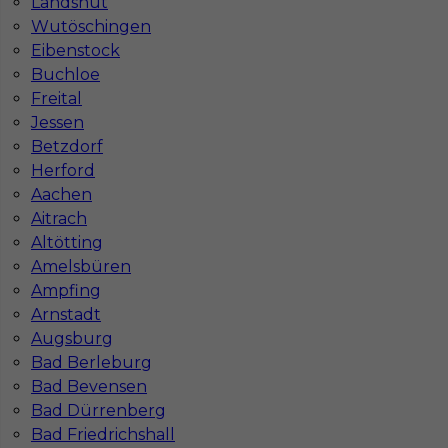
Landshut
1
Wutöschingen
Znaleziono 2 wyników
Eibenstock
Buchloe
Freital
Jessen
Betzdorf
Herford
Najczęściej zadawane pytania (FAQ)
Aachen
Aitrach
Altötting
Jak znaleźć pracę za granicą?
Amelsbüren
Ampfing
Arnstadt
Czy praca Niemcy na budowie nadal się
Augsburg
opłaca przy obecnych kosztach życia?
Bad Berleburg
Bad Bevensen
Bad Dürrenberg
Gdzie do pracy za granicę?
Bad Friedrichshall