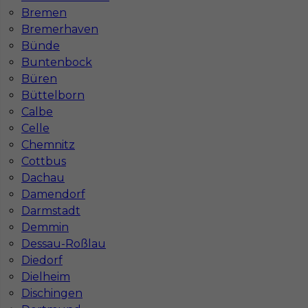
Bremen
Bremerhaven
Bünde
Buntenbock
Büren
Mapa ofert pracy
Büttelborn
Mapa kategorii
Calbe
Celle
Chemnitz
Informacje w sprawie pracy
Cottbus
Telefon:
793-577-977
Dachau
Damendorf
Darmstadt
Demmin
Dessau-Roßlau
Dane firmy
Diedorf
In-Serv Team Sp. z o.o.
Dielheim
ul. Bóżnicza 15/6
61-751 Poznań, Polen
Dischingen