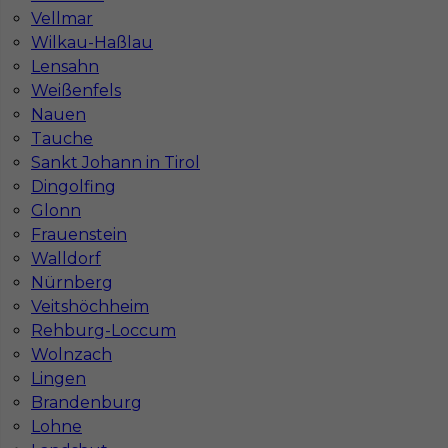
Stawka
21 - 23 € / h
Vellmar
Wilkau-Haßlau
Lensahn
Weißenfels
Nauen
Tauche
Sankt Johann in Tirol
Dingolfing
Glonn
Frauenstein
Walldorf
Prace ziemne w Niemczech
Nürnberg
Kategoria
Pracownicy fizyczni
,
Praca ziemne
Veitshöchheim
Rehburg-Loccum
Lokalizacja
Dillingen
,
Niemcy
Wolnzach
Wymagane języki
Niemiecki komunikatywny
Lingen
Brandenburg
Stawka
19 - 21 € / h
Lohne