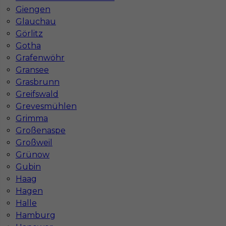
Giengen
Glauchau
Görlitz
Gotha
Grafenwöhr
Gransee
Grasbrunn
Greifswald
Grevesmühlen
Grimma
Großenaspe
Großweil
InServ © 2014 – 2026 | Wszelkie prawa zastrzeżone
Grünow
Gubin
Haag
Witryna korzysta z ciasteczek
Hagen
Halle
Ta witryna używa ciasteczek (cookies) do
personalizacji treści i reklam, oferowania funkcji
Hamburg
społecznościowych oraz analizy naszego ruchu