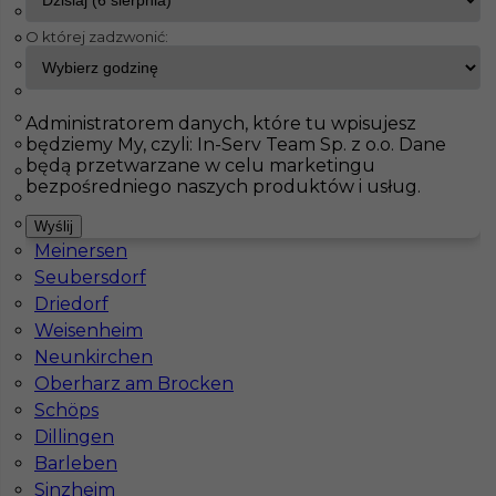
Maintal
O której zadzwonić:
Haiterbach
InServ
Oferty pracy
Hirzenhain
Badendorf
Albig
Pokaż filtr
Pasenbach
Administratorem danych, które tu wpisujesz
będziemy My, czyli: In-Serv Team Sp. z o.o. Dane
Klettgau
będą przetwarzane w celu marketingu
Thale
bezpośredniego naszych produktów i usług.
Bisingen
Schorndorf
Wyślij
Meinersen
Seubersdorf
Driedorf
Weisenheim
Dekarz / monter świetlików praca Niemcy
Neunkirchen
Oberharz am Brocken
Kategoria
Dekarz
,
Monter okien
Schöps
Lokalizacja
Niemcy
,
Fulda
,
Hirzenhain
Dillingen
Barleben
Wymagane języki
Niemiecki dobry
,
Angielski
Sinzheim
komunikatywny
,
Niemiecki komunikatywny