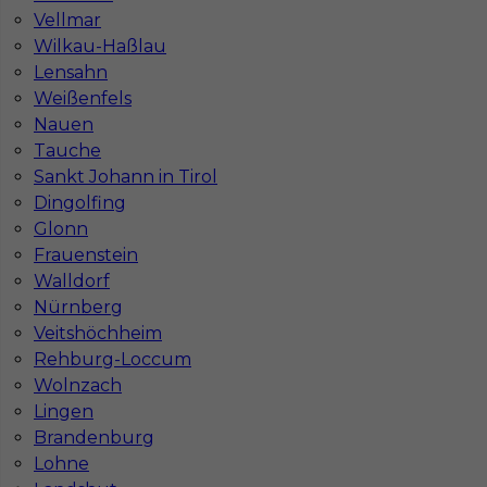
Vellmar
Stawka
11 - 13 € / h
Wilkau-Haßlau
Lensahn
1
Weißenfels
Nauen
Znaleziono 1 wyników
Tauche
Sankt Johann in Tirol
Dingolfing
Glonn
Frauenstein
Walldorf
Najczęściej zadawane pytania (FAQ)
Nürnberg
Veitshöchheim
Rehburg-Loccum
Jak znaleźć pracę za granicą?
Wolnzach
Lingen
Czy praca Niemcy na budowie nadal się
Brandenburg
opłaca przy obecnych kosztach życia?
Lohne