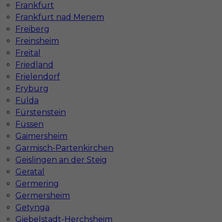
Frankfurt
Frankfurt nad Menem
Freiberg
Freinsheim
Freital
Friedland
Frielendorf
Fryburg
Fulda
Fürstenstein
Füssen
Gaimersheim
Garmisch-Partenkirchen
Geislingen an der Steig
Geratal
InServ © 2014 – 2026 | Wszelkie prawa zastrzeżone
Germering
Germersheim
Getynga
Giebelstadt-Herchsheim
Witryna korzysta z ciasteczek