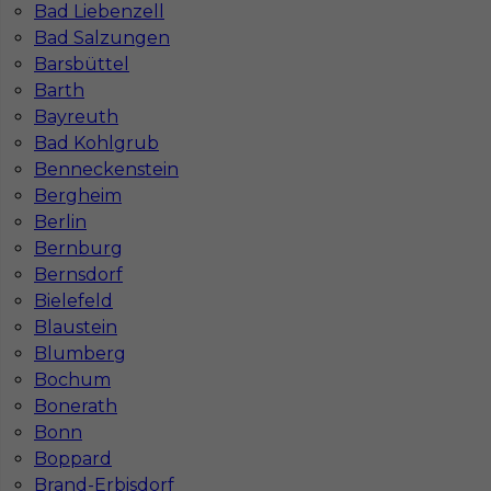
Bad Liebenzell
Bad Salzungen
Barsbüttel
Barth
Bayreuth
Bad Kohlgrub
Benneckenstein
Bergheim
Mapa ofert pracy
Berlin
Mapa kategorii
Bernburg
Bernsdorf
Bielefeld
Informacje w sprawie pracy
Blaustein
Telefon:
793-577-977
Blumberg
Bochum
Bonerath
Bonn
Boppard
Dane firmy
Brand-Erbisdorf