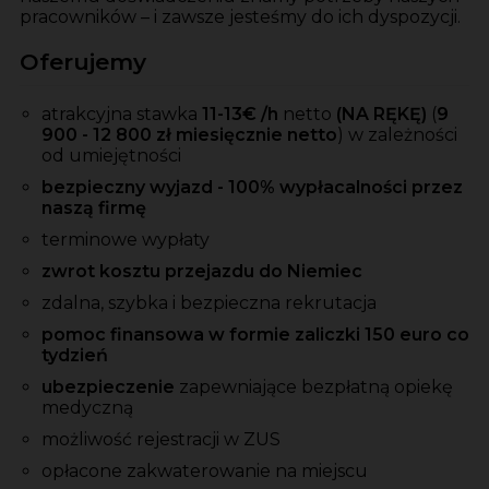
pracowników – i zawsze jesteśmy do ich dyspozycji.
Oferujemy
atrakcyjna stawka
11-13
€ /h
netto
(NA RĘKĘ)
(
9
900
- 12 800 zł miesięcznie netto
)
w zależności
od umiejętności
bezpieczny wyjazd - 100% wypłacalności przez
naszą firmę
terminowe wypłaty
zwrot kosztu przejazdu do Niemiec
zdalna, szybka i bezpieczna rekrutacja
pomoc finansowa w formie zaliczki 150 euro co
tydzień
ubezpieczenie
zapewniające bezpłatną opiekę
medyczną
możliwość rejestracji w ZUS
opłacone zakwaterowanie na miejscu