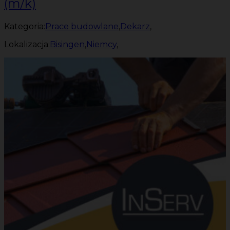
(m/k)
Kategoria:
Prace budowlane
,
Dekarz
,
Lokalizacja:
Bisingen
,
Niemcy
,