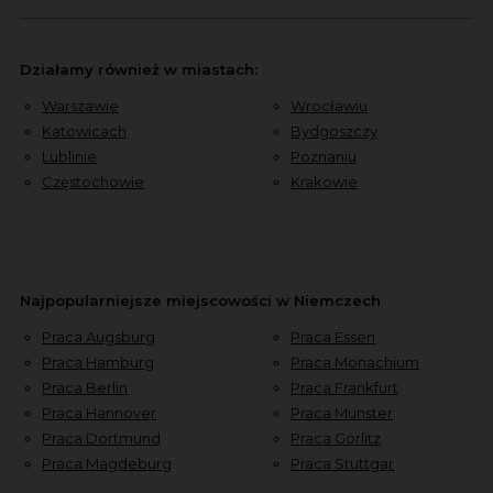
Działamy również w miastach:
Warszawie
Wrocławiu
Katowicach
Bydgoszczy
Lublinie
Poznaniu
Częstochowie
Krakowie
Najpopularniejsze miejscowości w Niemczech
Praca Augsburg
Praca Essen
Praca Hamburg
Praca Monachium
Praca Berlin
Praca Frankfurt
Praca Hannover
Praca Munster
Praca Dortmund
Praca Görlitz
Praca Magdeburg
Praca Stuttgar