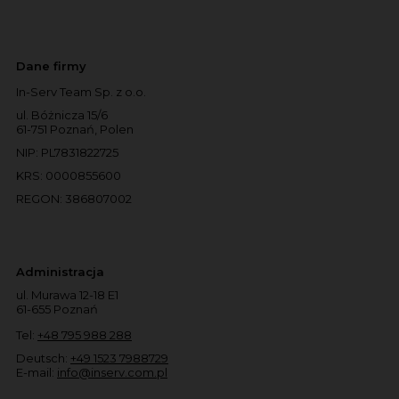
Dane firmy
In-Serv Team Sp. z o.o.
ul. Bóżnicza 15/6
61-751 Poznań, Polen
NIP: PL7831822725
KRS: 0000855600
REGON: 386807002
Administracja
ul. Murawa 12-18 E1
61-655 Poznań
Tel:
+48 795 988 288
Deutsch:
+49 1523 7988729
E-mail:
info@inserv.com.pl