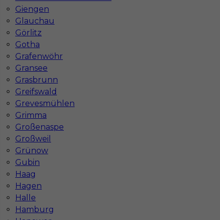
Giengen
Glauchau
Görlitz
Gotha
Grafenwöhr
Gransee
Grasbrunn
Greifswald
Grevesmühlen
Grimma
Großenaspe
Großweil
InServ © 2014 – 2026 | Wszelkie prawa zastrzeżone
Grünow
Gubin
Haag
Hagen
Witryna korzysta z ciasteczek
Halle
Ta witryna używa ciasteczek (cookies) do
Hamburg
personalizacji treści i reklam, oferowania funkcji