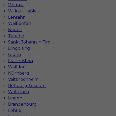
Vellmar
Stawka
18 - 20 € / h
Wilkau-Haßlau
Lensahn
Weißenfels
Nauen
Tauche
Sankt Johann in Tirol
Dingolfing
Glonn
Frauenstein
Walldorf
Praca w Niemczech - murarz
Nürnberg
Veitshöchheim
Kategoria
Prace budowlane
,
Murarz
Rehburg-Loccum
Wolnzach
Lokalizacja
Niemcy
,
Bremerhaven
Lingen
Wymagane języki
Niemiecki komunikatywny
Brandenburg
Stawka
17 - 19 € / h
Lohne