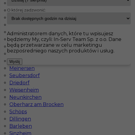
Maintal
O której zadzwonić:
Haiterbach
InServ
Oferty pracy
Bremerhaven
Badendorf
Albig
Pokaż filtr
Pasenbach
Administratorem danych, które tu wpisujesz
będziemy My, czyli: In-Serv Team Sp. z o.o. Dane
Klettgau
będą przetwarzane w celu marketingu
Thale
bezpośredniego naszych produktów i usług.
Bisingen
Schorndorf
Wyślij
Meinersen
Seubersdorf
Driedorf
Weisenheim
Praca w Niemczech - glazurnik
Neunkirchen
Oberharz am Brocken
Kategoria
Prace wykończeniowe
,
Glazurnik /
Schöps
Płytkarz
Dillingen
Lokalizacja
Niemcy
,
Bremerhaven
Barleben
Sinzheim
Wymagane języki
Niemiecki komunikatywny