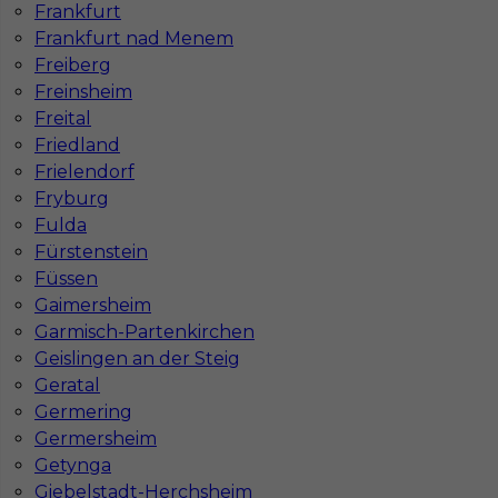
Frankfurt
Częstochowie
Krakowie
Frankfurt nad Menem
Freiberg
Freinsheim
Freital
Najpopularniejsze miejscowości w Niemczech
Friedland
Frielendorf
Praca Augsburg
Praca Essen
Fryburg
Praca Hamburg
Praca Monachium
Fulda
Praca Berlin
Praca Frankfurt
Fürstenstein
Praca Hannover
Praca Munster
Praca Dortmund
Praca Görlitz
Füssen
Praca Magdeburg
Praca Stuttgar
Gaimersheim
Garmisch-Partenkirchen
Geislingen an der Steig
Geratal
Germering
Germersheim
Getynga
Giebelstadt-Herchsheim