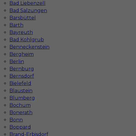
Bad Liebenzell
Bad Salzungen
Co to jest Gewerbe?
Barsbüttel
Barth
Bayreuth
Czy praca w Niemczech na budowie jest
Bad Kohlgrub
bezpieczna pod kątem BHP?
Benneckenstein
Bergheim
Jakie kursy warto zrobić, aby praca za
Berlin
granicą była lepiej płatna?
Bernburg
Bernsdorf
Bielefeld
Czy praca w Niemczech bez języka jest
Blaustein
możliwa?
Blumberg
Bochum
Bonerath
Bonn
Boppard
Brand-Erbisdorf