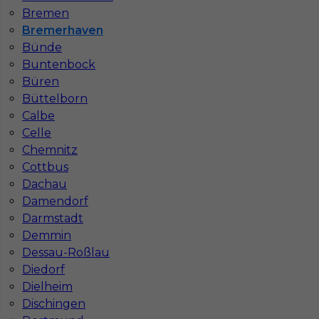
Bremen
Bremerhaven
Bünde
Buntenbock
Büren
Büttelborn
Mapa ofert pracy
Mapa kategorii
Calbe
Celle
Chemnitz
Cottbus
Informacje w sprawie pracy
Dachau
Telefon:
793-577-977
Damendorf
Darmstadt
Demmin
Dessau-Roßlau
Dane firmy
Diedorf
Dielheim
In-Serv Team Sp. z o.o.
Dischingen
ul. Bóżnicza 15/6
61-751 Poznań, Polen