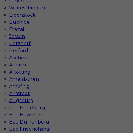
Landshut
Wutöschingen
1
Eibenstock
Znaleziono 2 wyników
Buchloe
Freital
Jessen
Betzdorf
Herford
Aachen
Najczęściej zadawane pytania (FAQ)
Aitrach
Altötting
Amelsbüren
Jak znaleźć pracę za granicą?
Ampfing
Arnstadt
Augsburg
Czy praca Niemcy na budowie nadal się
Bad Berleburg
opłaca przy obecnych kosztach życia?
Bad Bevensen
Bad Dürrenberg
Gdzie do pracy za granicę?
Bad Friedrichshall