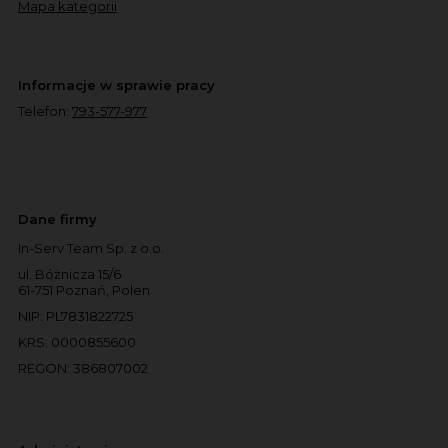
Mapa kategorii
Informacje w sprawie pracy
Telefon:
793-577-977
Dane firmy
In-Serv Team Sp. z o.o.
ul. Bóżnicza 15/6
61-751 Poznań, Polen
NIP: PL7831822725
KRS: 0000855600
REGON: 386807002