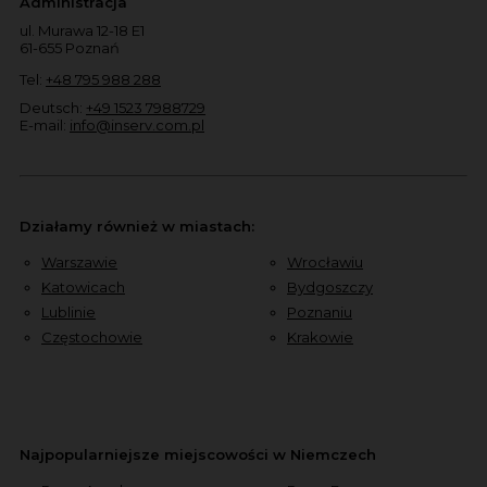
Administracja
ul. Murawa 12-18 E1
61-655 Poznań
Tel:
+48 795 988 288
Deutsch:
+49 1523 7988729
E-mail:
info@inserv.com.pl
Działamy również w miastach:
Warszawie
Wrocławiu
Katowicach
Bydgoszczy
Lublinie
Poznaniu
Częstochowie
Krakowie
Najpopularniejsze miejscowości w Niemczech