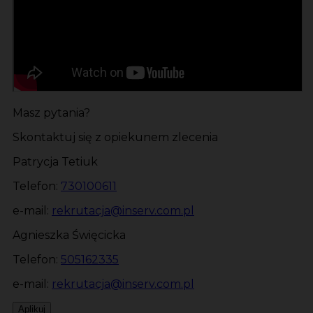
Masz pytania?
Skontaktuj się z opiekunem zlecenia
Patrycja Tetiuk
Telefon:
730100611
e-mail:
rekrutacja@inserv.com.pl
Agnieszka Święcicka
Telefon:
505162335
e-mail:
rekrutacja@inserv.com.pl
Aplikuj