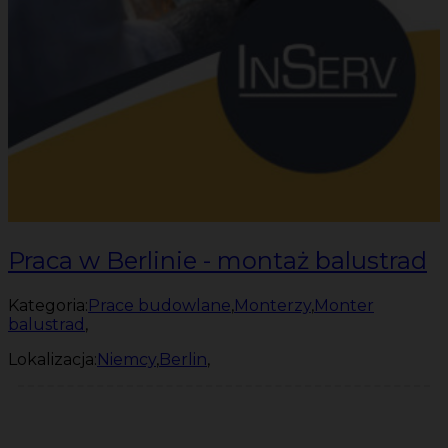
Praca w Berlinie - montaż balustrad
Kategoria:
Prace budowlane
,
Monterzy
,
Monter
balustrad
,
Lokalizacja:
Niemcy
,
Berlin
,