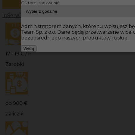
O której zadzwonić:
InServ
Oferty pracy
Prace budowlane Niemcy
Prace bu
Administratorem danych, które tu wpisujesz będ
Team Sp. z o.o. Dane będą przetwarzane w ce
bezpośredniego naszych produktów i usług.
Wyślij
17 - 19 € / h
Zarobki
do 900 €
Zaliczki