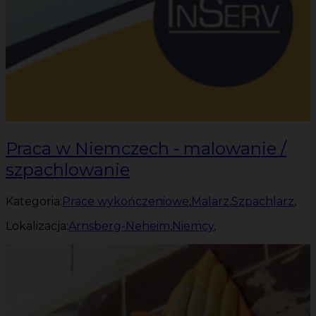
Praca w Niemczech - malowanie /
szpachlowanie
Kategoria:
Prace wykończeniowe
,
Malarz
,
Szpachlarz
,
Lokalizacja:
Arnsberg-Neheim
,
Niemcy
,