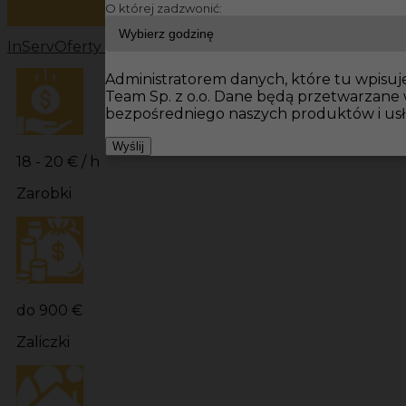
O której zadzwonić:
InServ
Oferty pracy
Prace wykończeniowe Niemcy
Prac
Administratorem danych, które tu wpisuje
Team Sp. z o.o. Dane będą przetwarzane
bezpośredniego naszych produktów i usł
Wyślij
18 - 20 € / h
Zarobki
do 900 €
Zaliczki