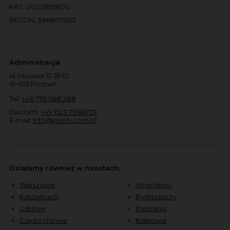
KRS: 0000855600
REGON: 386807002
Administracja
ul. Murawa 12-18 E1
61-655 Poznań
Tel:
+48 795 988 288
Deutsch:
+49 1523 7988729
E-mail:
info@inserv.com.pl
Działamy również w miastach:
Warszawie
Wrocławiu
Katowicach
Bydgoszczy
Lublinie
Poznaniu
Częstochowie
Krakowie