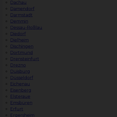
Dachau
Damendorf
Darmstadt
Demmin
Dessau-Roßlau
Diedorf
Dielheim
Dischingen
Dortmund
Drensteinfurt
Drezno
Duisburg
Düsseldorf
Eichenau
Eisenberg
Elsteraue
Emsbüren
Erfurt
Ergersheim