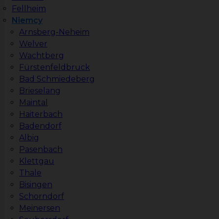
Fellheim
Niemcy
Arnsberg-Neheim
Welver
Wachtberg
Fürstenfeldbruck
Bad Schmiedeberg
Brieselang
Maintal
Haiterbach
Badendorf
Albig
Pasenbach
Klettgau
Thale
Bisingen
Schorndorf
Meinersen