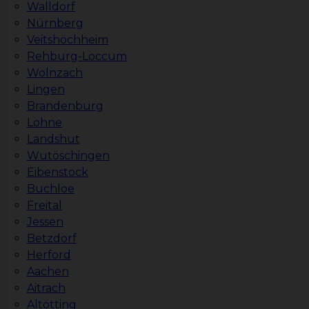
Walldorf
Nürnberg
Veitshöchheim
Rehburg-Loccum
Wolnzach
Lingen
Brandenburg
Lohne
Landshut
Wutöschingen
Eibenstock
Buchloe
Freital
Jessen
Betzdorf
Herford
Aachen
Aitrach
Altötting