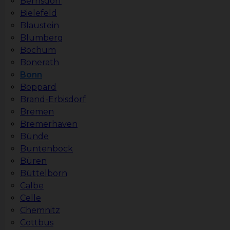
Bernsdorf
Bielefeld
Blaustein
Blumberg
Bochum
Bonerath
Bonn
Boppard
Brand-Erbisdorf
Bremen
Bremerhaven
Bünde
Buntenbock
Büren
Büttelborn
Calbe
Celle
Chemnitz
Cottbus