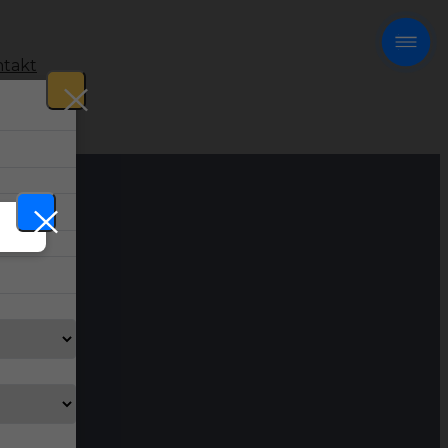
takt
!