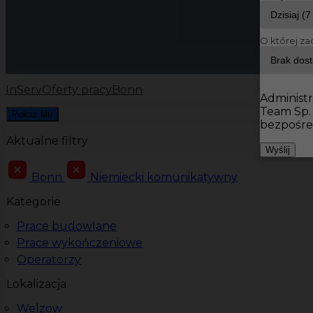
O której za
InServ
Oferty pracy
Bonn
Administr
Team Sp.
Pokaż filtr
bezpośre
Aktualne filtry
Wyślij
Bonn
Niemiecki komunikatywny
Kategorie
Prace budowlane
Prace wykończeniowe
Operatorzy
Lokalizacja
Welzow