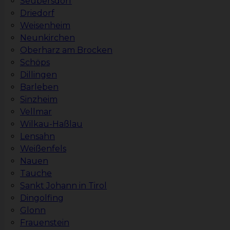
Seubersdorf
Driedorf
Weisenheim
Neunkirchen
Oberharz am Brocken
Schöps
Dillingen
Barleben
Sinzheim
Vellmar
Wilkau-Haßlau
Lensahn
Weißenfels
Nauen
Tauche
Sankt Johann in Tirol
Dingolfing
Glonn
Frauenstein