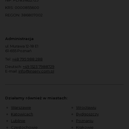
KRS: 0000855600
REGON: 386807002
Administracja
ul. Murawa 12-18 E1
61-655 Poznań
Tel:
+48 795 988 288
Deutsch:
+49 1523 7988729
E-mail:
info@inserv.com.pl
Działamy również w miastach:
Warszawie
Wrocławiu
Katowicach
Bydgoszczy
Lublinie
Poznaniu
Częstochowie
Krakowie