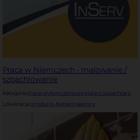
Praca w Niemczech - malowanie /
szpachlowanie
Kategoria:
Prace wykończeniowe
,
Malarz
,
Szpachlarz
,
Lokalizacja:
Arnsberg-Neheim
,
Niemcy
,