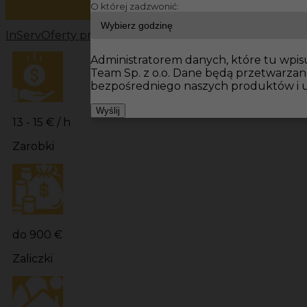
O której zadzwonić:
InServ
Oferty pracy
Prace wykończeniowe Niemcy
Prac
Administratorem danych, które tu wpisu
Team Sp. z o.o. Dane będą przetwarza
bezpośredniego naszych produktów i u
Wyślij
13 - 15 € / h
Zarobki
do 900 €
Zaliczki