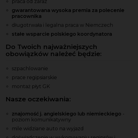
praca od zaraz
gwarantowana wysoka premia
za polecenie
pracownika
długotrwała i legalna praca w Niemczech
stałe wsparcie polskiego koordynatora
Do Twoich najważniejszych
obowiązków należeć będzie:
szpachlowanie
prace regipsiarskie
montaż płyt GK
Nasze oczekiwania:
znajomość j. angielskiego lub niemieckiego
-
poziom komunikatywny
mile widziane auto na wyjazd
doświadczenie w wykonywaniu regipsów i