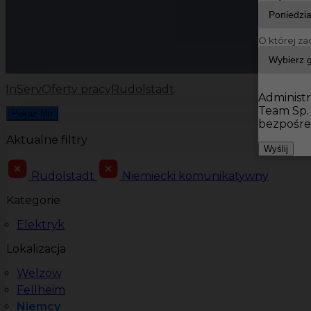
O której za
InServ
Oferty pracy
Rudolstadt
Administr
Team Sp.
Pokaż filtr
bezpośre
Aktualne filtry
Wyślij
Rudolstadt
Niemiecki komunikatywny
Kategorie
Elektryk
Lokalizacja
Welzow
Fellheim
Niemcy