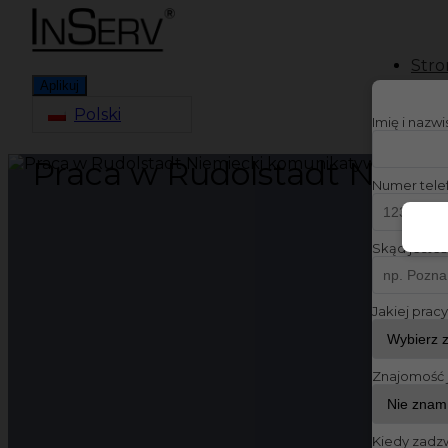
Stro
Aplikuj
Polski
Imię i nazw
Praca w Rudolstadt Niem
Numer tele
Skąd jesteś
Jakiej prac
Znajomość 
Kiedy zadz