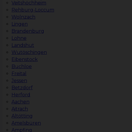
Veitshöchheim
Rehburg-Loccum
Wolnzach
Lingen
Brandenburg
Lohne
Landshut
Wutöschingen
Eibenstock
Buchloe
Freital
Jessen
Betzdorf
Herford
Aachen
Aitrach
Altötting
Amelsbüren
Ampfing