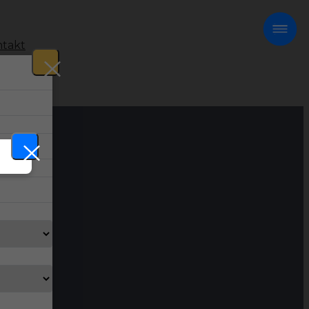
takt
!