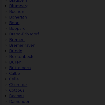
Blaustein
Blumberg
Bochum
Bonerath
Bonn
Boppard
Brand-Erbisdorf
Bremen
Bremerhaven
Bünde
Buntenbock
Büren
Büttelborn
Calbe
Celle
Chemnitz
Cottbus
Dachau
Damendorf