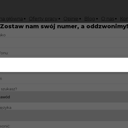
na główna
Oferty pracy
Opinie
Blog
O nas
Kon
Zostaw nam swój numer, a oddzwonimy
isko
iecki komunikatywny
fonu:
?:
y szukasz?
języka
wonić: