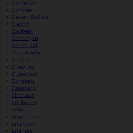
Darmstadt
Demmin
Dessau-Roßlau
Diedorf
Dielheim
Dischingen
Dortmund
Drensteinfurt
Drezno
Duisburg
Düsseldorf
Eichenau
Eisenberg
Elsteraue
Emsbüren
Erfurt
Ergersheim
Erlangen
Erlensee