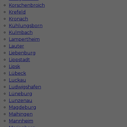
Praca Augsburg
Praca Essen
Korschenbroich
Praca Hamburg
Praca Monachium
Krefeld
Praca Berlin
Praca Frankfurt
Kronach
Praca Hannover
Praca Munster
Kühlungsborn
Praca Dortmund
Praca Görlitz
Kulmbach
Praca Magdeburg
Praca Stuttgar
Lampertheim
Lauter
Liebenburg
Lippstadt
Lipsk
Lübeck
Luckau
Ludwigshafen
Lüneburg
Lunzenau
Magdeburg
Maihingen
Mannheim