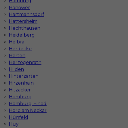
Hamburg
Mapa kategorii
Hanower
Hartmannsdorf
Hattersheim
Informacje w sprawie pracy
Hechthausen
Telefon:
793-577-977
Heidelberg
Helbra
Herdecke
Herten
Herzogenrath
Dane firmy
Hilden
In-Serv Team Sp. z o.o.
Hinterzarten
ul. Bóżnicza 15/6
Hirzenhain
61-751 Poznań, Polen
Hitzacker
NIP: PL7831822725
Homburg
KRS: 0000855600
Homburg-Einöd
REGON: 386807002
Horb am Neckar
Hünfeld
Huy