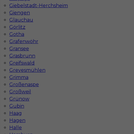
Giebelstadt-Herchsheim
Giengen
Jakie kursy warto zrobić, aby praca za
Glauchau
granicą była lepiej płatna?
Görlitz
Gotha
Grafenwöhr
Czy praca w Niemczech bez języka jest
możliwa?
Gransee
Grasbrunn
Greifswald
Grevesmühlen
Grimma
Großenaspe
Großweil
Grünow
Gubin
Haag
Hagen
Halle
Mapa ofert pracy