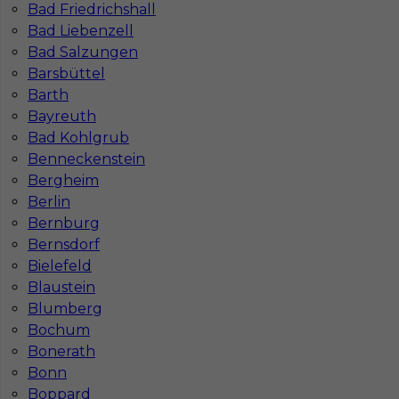
Bad Friedrichshall
Bad Liebenzell
Bad Salzungen
Barsbüttel
Barth
Bayreuth
Glazurnik praca Niemcy
Bad Kohlgrub
Benneckenstein
Kategoria
Prace wykończeniowe
,
Glazurnik /
Bergheim
Płytkarz
Berlin
Lokalizacja
Niemcy
,
Bonn
,
Düsseldorf
,
Krefeld
Bernburg
Bernsdorf
Wymagane języki
Niemiecki podstawowy
,
Niemiecki
komunikatywny
Bielefeld
Blaustein
Stawka
15 - 17 € / h
Blumberg
Bochum
Bonerath
Bonn
Boppard