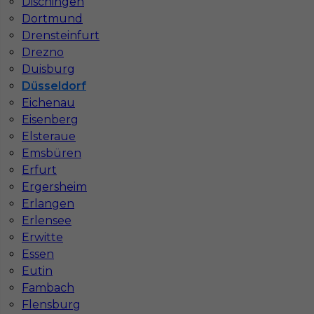
Dischingen
Dortmund
Drensteinfurt
Drezno
Glazurnik praca w Niemczech
Duisburg
Düsseldorf
Kategoria
Prace wykończeniowe
,
Glazurnik /
Eichenau
Płytkarz
Eisenberg
Lokalizacja
Niemcy
,
Düsseldorf
Elsteraue
Emsbüren
Wymagane języki
Niemiecki komunikatywny
,
Niemiecki dobry
Erfurt
Ergersheim
Stawka
14 - 16 € / h
Erlangen
Erlensee
1
Erwitte
Essen
Znaleziono 6 wyników
Eutin
Fambach
Flensburg