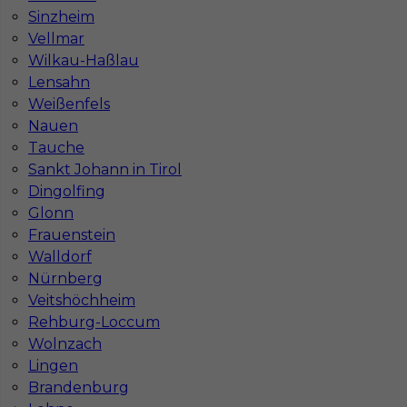
Stawka
16 - 18 € / h
Sinzheim
Vellmar
Wilkau-Haßlau
Lensahn
Weißenfels
Nauen
Tauche
Sankt Johann in Tirol
Dingolfing
Glonn
Frauenstein
Malarz - praca za granicą (Niemcy)
Walldorf
Kategoria
Prace wykończeniowe
,
Malarz
Nürnberg
Veitshöchheim
Lokalizacja
Niemcy
,
Düsseldorf
Rehburg-Loccum
Wymagane języki
Niemiecki komunikatywny
Wolnzach
Lingen
Stawka
16 - 18 € / h
Brandenburg