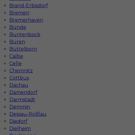
Brand-Erbisdorf
Bremen
Bremerhaven
Bünde
Buntenbock
Praca w Niemczech tynki maszynowe 17€/h
Büren
Büttelborn
Kategoria
Prace budowlane
,
Tynkarz
Calbe
Lokalizacja
Niemcy
,
Düsseldorf
Celle
Chemnitz
Wymagane języki
Niemiecki komunikatywny
,
Cottbus
Niemiecki dobry
Dachau
Stawka
17 - € / h
Damendorf
Darmstadt
Demmin
Dessau-Roßlau
Diedorf
Dielheim