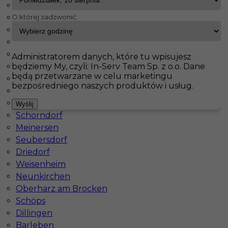
Brieselang
O której zadzwonić:
Maintal
InServ
Oferty pracy
Düsseldorf
Haiterbach
Badendorf
Pokaż filtr
Albig
Administratorem danych, które tu wpisujesz
będziemy My, czyli: In-Serv Team Sp. z o.o. Dane
Pasenbach
będą przetwarzane w celu marketingu
Klettgau
bezpośredniego naszych produktów i usług.
Thale
Bisingen
Wyślij
Schorndorf
Meinersen
Seubersdorf
Driedorf
Pomocnik budowlany - praca za granicą
Weisenheim
Neunkirchen
Kategoria
Pracownicy fizyczni
,
Pomocnik
Oberharz am Brocken
Lokalizacja
Niemcy
,
Düsseldorf
Schöps
Dillingen
Wymagane języki
Niemiecki komunikatywny
Barleben