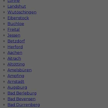
Lohne
Landshut
Wutöschingen
Eibenstock
Buchloe
Freital
Jessen
Betzdorf
Herford
Praca docieplenia zagranica
Aachen
Aitrach
Kategoria
Prace budowlane
,
Dociepleniowiec
Altötting
Lokalizacja
Niemcy
,
Düsseldorf
,
Wuppertal
Amelsbüren
Ampfing
Wymagane języki
Niemiecki komunikatywny
Arnstadt
Stawka
15 - 17 € / h
Augsburg
Bad Berleburg
Bad Bevensen
Bad Dürrenberg