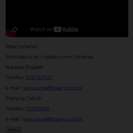
Masz pytania?
Skontaktuj się z opiekunem zlecenia
Natasza Rogasik
Telefon:
578722922
e-mail:
rekrutacja@inserv.com.pl
Patrycja Tetiuk
Telefon:
730100611
e-mail:
rekrutacja@inserv.com.pl
Aplikuj