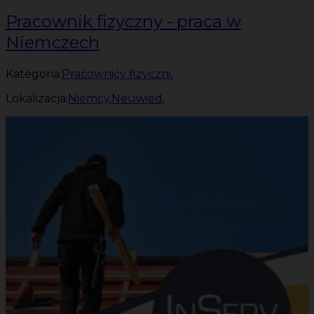
Pracownik fizyczny - praca w
Niemczech
Kategoria:
Pracownicy fizyczni
,
Lokalizacja:
Niemcy
,
Neuwied
,