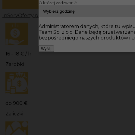
O której zadzwonić:
InServ
Oferty pracy
Pracownicy fizyczni Niemcy
Pracowni
Administratorem danych, które tu wpisuj
Team Sp. z o.o. Dane będą przetwarzan
bezpośredniego naszych produktów i u
Wyślij
16 - 18 € / h
Zarobki
do 900 €
Zaliczki