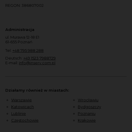
REGON: 386807002
Administracja
ul. Murawa 12-18 E1
61-655 Poznań
Tel:
+48 795 988 288
Deutsch:
+49 1523 7988729
E-mail:
info@inserv.com.pl
Działamy również w miastach:
Warszawie
Wrocławiu
Katowicach
Bydgoszczy
Lublinie
Poznaniu
Częstochowie
Krakowie