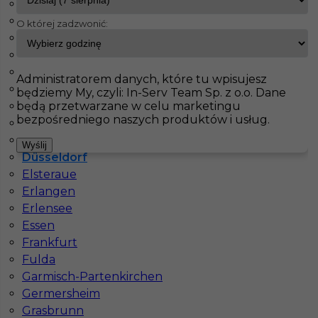
Bad Bevensen
Bad Liebenzell
O której zadzwonić:
InServ
Oferty pracy
Pracownicy fizyczni
Düsseldorf
Bayreuth
Berlin
Pokaż filtr
Bernburg
Administratorem danych, które tu wpisujesz
Bielefeld
będziemy My, czyli: In-Serv Team Sp. z o.o. Dane
będą przetwarzane w celu marketingu
Buntenbock
bezpośredniego naszych produktów i usług.
Dortmund
Drezno
Wyślij
Düsseldorf
Elsteraue
Erlangen
Erlensee
Pomocnik budowlany - praca za granicą
Essen
Frankfurt
Kategoria
Pracownicy fizyczni
,
Pomocnik
Fulda
Garmisch-Partenkirchen
Lokalizacja
Niemcy
,
Düsseldorf
Germersheim
Wymagane języki
Niemiecki komunikatywny
Grasbrunn