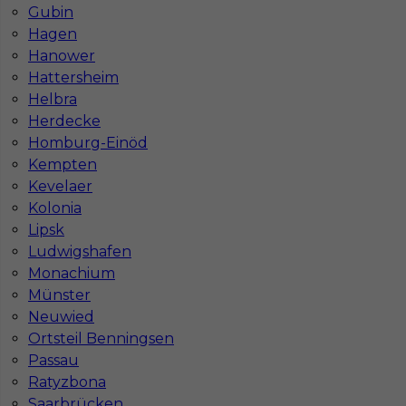
Gubin
Stawka
16 - 18 € / h
Hagen
Hanower
1
Hattersheim
Znaleziono 1 wyników
Helbra
Herdecke
Homburg-Einöd
Kempten
Kevelaer
Kolonia
Najczęściej zadawane pytania (FAQ)
Lipsk
Ludwigshafen
Monachium
Jak znaleźć pracę za granicą?
Münster
Neuwied
Ortsteil Benningsen
Czy praca Niemcy na budowie nadal się
Passau
opłaca przy obecnych kosztach życia?
Ratyzbona
Saarbrücken