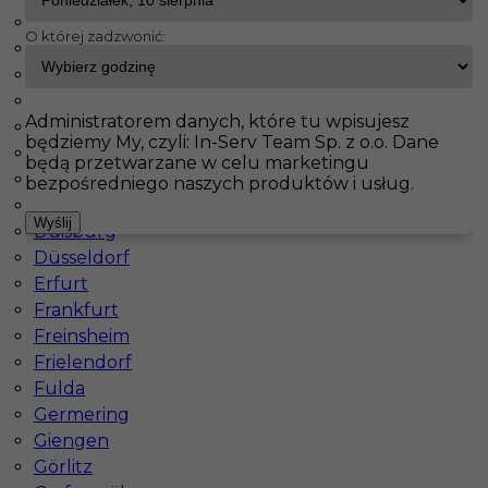
Weisenheim
O której zadzwonić:
Aachen
InServ
Oferty pracy
Malarz
Rostock
Amelsbüren
Pokaż filtr
Ampfing
Administratorem danych, które tu wpisujesz
Bernsdorf
będziemy My, czyli: In-Serv Team Sp. z o.o. Dane
Bonn
będą przetwarzane w celu marketingu
Dessau-Roßlau
bezpośredniego naszych produktów i usług.
Dortmund
Wyślij
Duisburg
Düsseldorf
Erfurt
Frankfurt
Freinsheim
Malarz szpachlarz praca Niemcy
Frielendorf
Fulda
Kategoria
Malarz
,
Prace wyburzeniowe
Germering
Lokalizacja
Niemcy
,
Rostock
Giengen
Wymagane języki
Niemiecki komunikatywny
Görlitz