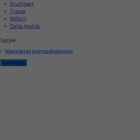
1
Stuttgart
Trewir
Znaleziono 2 wyników
Willich
Zella-Mehlis
Języki
Niemiecki komunikatywny
Najczęściej zadawane pytania (FAQ)
Zamknij filtr
Jak znaleźć pracę za granicą?
Czy praca Niemcy na budowie nadal się
opłaca przy obecnych kosztach życia?
Gdzie do pracy za granicę?