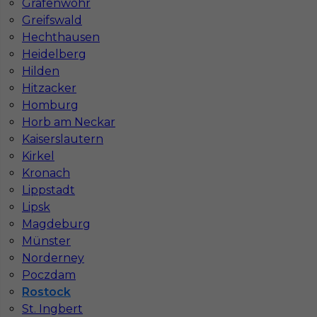
Grafenwöhr
Stawka
13 - 15 € / h
Greifswald
Hechthausen
Heidelberg
Hilden
Hitzacker
Homburg
Horb am Neckar
Kaiserslautern
Kirkel
Kronach
Praca dla Malarza w Niemczech - Rostock
Lippstadt
Lipsk
Kategoria
Prace wykończeniowe
,
Malarz
Magdeburg
Lokalizacja
Niemcy
,
Rostock
Münster
Norderney
Wymagane języki
Niemiecki komunikatywny
Poczdam
Stawka
12 - € / h
Rostock
St. Ingbert