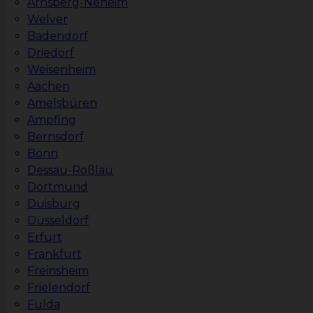
Arnsberg-Neheim
Welver
Badendorf
Driedorf
Weisenheim
Aachen
Amelsbüren
Ampfing
Bernsdorf
Bonn
Dessau-Roßlau
Dortmund
Duisburg
Düsseldorf
Erfurt
Frankfurt
Freinsheim
Frielendorf
Fulda