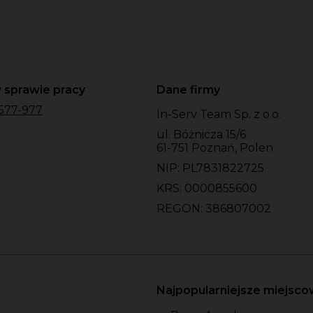
 sprawie pracy
Dane firmy
577-977
In-Serv Team Sp. z o.o.
ul. Bóżnicza 15/6
61-751 Poznań, Polen
NIP: PL7831822725
KRS: 0000855600
REGON: 386807002
Najpopularniejsze miejsc