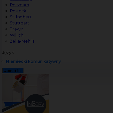
Poczdam
Rostock
St. Ingbert
Stuttgart
Trewir
Willich
Zella-Mehlis
Języki
Niemiecki komunikatywny
Zamknij filtr