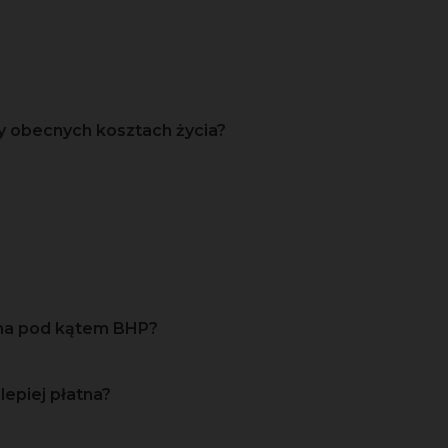
y obecnych kosztach życia?
zna pod kątem BHP?
lepiej płatna?