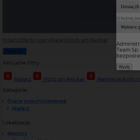
O której za
InServ
Oferty pracy
Malarz
Horb am Neckar
Administr
Team Sp.
Pokaż filtr
bezpośre
Aktualne filtry
Wyślij
Malarz
Horb am Neckar
Niemiecki komu
Kategorie
Prace wykończeniowe
Malarz
Lokalizacja
Niemcy