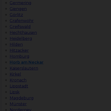
Germering
Giengen
Görlitz
Grafenwöhr
Greifswald
Hechthausen
Heidelberg
Hilden
Hitzacker
Homburg
Horb am Neckar
Kaiserslautern
Kirkel
Kronach
Lippstadt
Lipsk
Magdeburg
Münster
Norderney