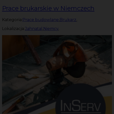
Prace brukarskie w Niemczech
Kategoria:
Prace budowlane
,
Brukarz
,
Lokalizacja:
Jahnatal
,
Niemcy
,