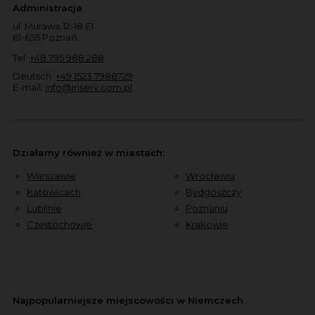
Administracja
ul. Murawa 12-18 E1
61-655 Poznań
Tel:
+48 795 988 288
Deutsch:
+49 1523 7988729
E-mail:
info@inserv.com.pl
Działamy również w miastach:
Warszawie
Wrocławiu
Katowicach
Bydgoszczy
Lublinie
Poznaniu
Częstochowie
Krakowie
Najpopularniejsze miejscowości w Niemczech