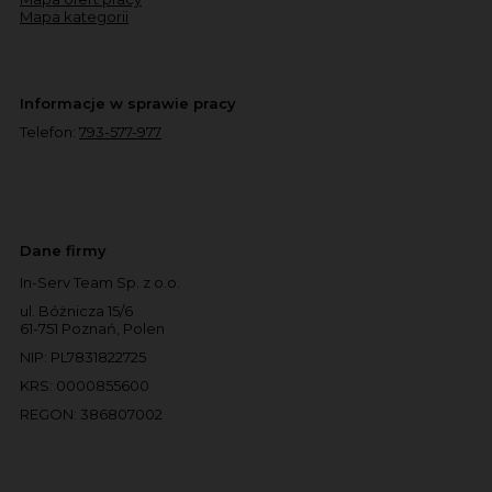
Mapa kategorii
Informacje w sprawie pracy
Telefon:
793-577-977
Dane firmy
In-Serv Team Sp. z o.o.
ul. Bóżnicza 15/6
61-751 Poznań, Polen
NIP: PL7831822725
KRS: 0000855600
REGON: 386807002