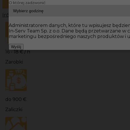
O której zadzwonić:
InServ
Oferty pracy
Brukarz Niemcy
Brukarz
Praca dla B
Administratorem danych, które tu wpisujesz będziemy
In-Serv Team Sp. z o.o. Dane będą przetwarzane w 
marketingu bezpośredniego naszych produktów i u
Wyślij
16 - 18 € / h
Zarobki
do 900 €
Zaliczki