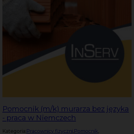
Pomocnik (m/k) murarza bez języka
- praca w Niemczech
Kategoria:
Pracownicy fizyczni
,
Pomocnik
,