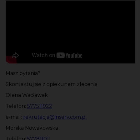
Masz pytania?
Skontaktuj się z opiekunem zlecenia
Olena Wacławek
Telefon:
577511922
e-mail:
rekrutacja@inserv.com.pl
Monika Nowakowska
Telefon:
577811011