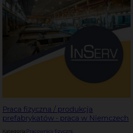
Praca fizyczna / produkcja
prefabrykatów - praca w Niemczech
Kategoria:
Pracownicy fizyczni
,