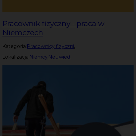
Pracownik fizyczny - praca w
Niemczech
Kategoria:
Pracownicy fizyczni
,
Lokalizacja:
Niemcy
,
Neuwied
,