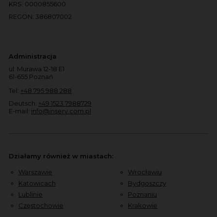
KRS: 0000855600
REGON: 386807002
Administracja
ul. Murawa 12-18 E1
61-655 Poznań
Tel:
+48 795 988 288
Deutsch:
+49 1523 7988729
E-mail:
info@inserv.com.pl
Działamy również w miastach:
Warszawie
Wrocławiu
Katowicach
Bydgoszczy
Lublinie
Poznaniu
Częstochowie
Krakowie