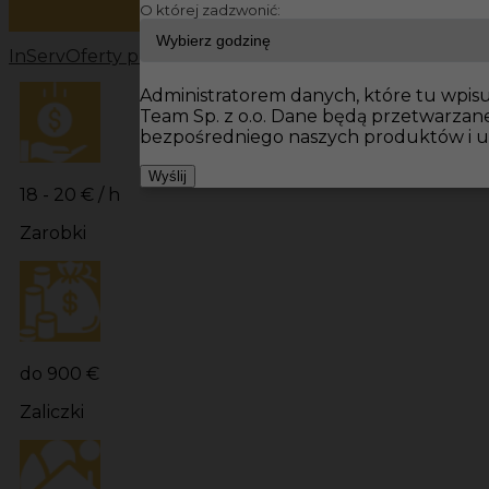
O której zadzwonić:
InServ
Oferty pracy
Pracownicy fizyczni Niemcy
Pracowni
Administratorem danych, które tu wpisuj
Team Sp. z o.o. Dane będą przetwarzan
bezpośredniego naszych produktów i u
Wyślij
18 - 20 € / h
Zarobki
do 900 €
Zaliczki