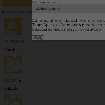
O której zadzwonić:
InServ
Oferty pracy
Pracownicy fizyczni Niemcy
Pracowni
Administratorem danych, które tu wpisu
Team Sp. z o.o. Dane będą przetwarza
bezpośredniego naszych produktów i 
Wyślij
16 - 18 € / h
Zarobki
do 900 €
Zaliczki