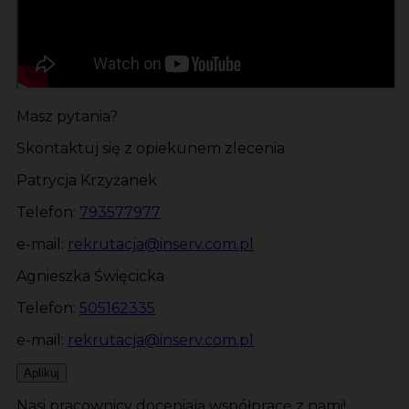
Masz pytania?
Skontaktuj się z opiekunem zlecenia
Patrycja Krzyżanek
Telefon:
793577977
e-mail:
rekrutacja@inserv.com.pl
Agnieszka Święcicka
Telefon:
505162335
e-mail:
rekrutacja@inserv.com.pl
Aplikuj
Nasi pracownicy doceniają współpracę z nami!