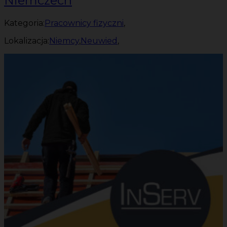
Niemczech
Kategoria:
Pracownicy fizyczni
,
Lokalizacja:
Niemcy
,
Neuwied
,