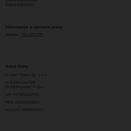
Mapa kategorii
Informacje w sprawie pracy
Telefon:
793-577-977
Dane firmy
In-Serv Team Sp. z o.o.
ul. Bóżnicza 15/6
61-751 Poznań, Polen
NIP: PL7831822725
KRS: 0000855600
REGON: 386807002