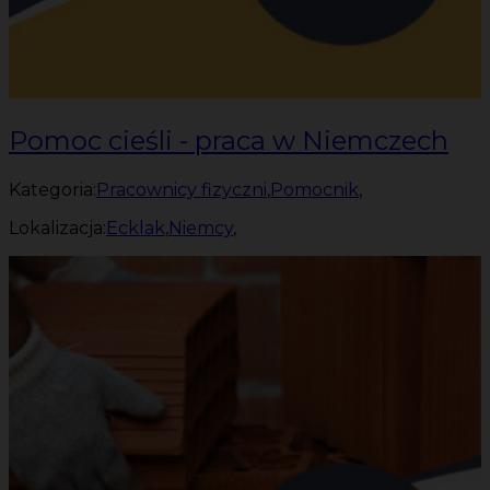
Pomoc cieśli - praca w Niemczech
Kategoria:
Pracownicy fizyczni
,
Pomocnik
,
Lokalizacja:
Ecklak
,
Niemcy
,