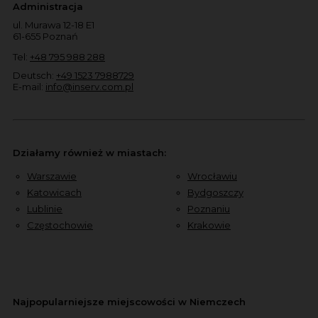
Administracja
ul. Murawa 12-18 E1
61-655 Poznań
Tel:
+48 795 988 288
Deutsch:
+49 1523 7988729
E-mail:
info@inserv.com.pl
Działamy również w miastach:
Warszawie
Wrocławiu
Katowicach
Bydgoszczy
Lublinie
Poznaniu
Częstochowie
Krakowie
Najpopularniejsze miejscowości w Niemczech