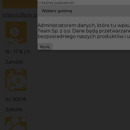
O której zadzwonić:
InServ
Oferty pracy
Prace budowlane Niemcy
Prace bu
Administratorem danych, które tu wpisuj
Team Sp. z o.o. Dane będą przetwarzan
bezpośredniego naszych produktów i u
Wyślij
15 - 17 € / h
Zarobki
do 900 €
Zaliczki