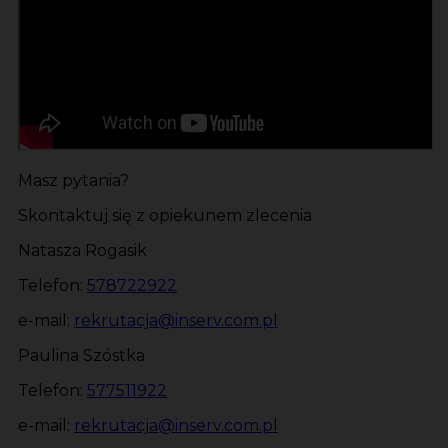
Masz pytania?
Skontaktuj się z opiekunem zlecenia
Natasza Rogasik
Telefon:
578722922
e-mail:
rekrutacja@inserv.com.pl
Paulina Szóstka
Telefon:
577511922
e-mail:
rekrutacja@inserv.com.pl