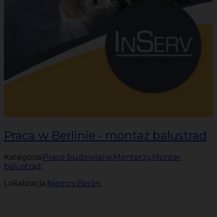
Praca w Berlinie - montaż balustrad
Kategoria:
Prace budowlane
,
Monterzy
,
Monter
balustrad
,
Lokalizacja:
Niemcy
,
Berlin
,