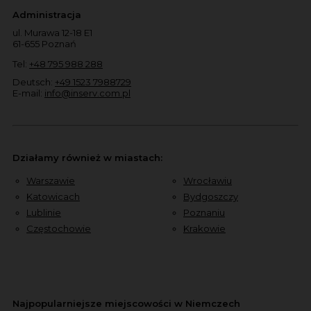
Administracja
ul. Murawa 12-18 E1
61-655 Poznań
Tel:
+48 795 988 288
Deutsch:
+49 1523 7988729
E-mail:
info@inserv.com.pl
Działamy również w miastach:
Warszawie
Wrocławiu
Katowicach
Bydgoszczy
Lublinie
Poznaniu
Częstochowie
Krakowie
Najpopularniejsze miejscowości w Niemczech