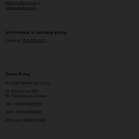
Mapa ofert pracy
Mapa kategorii
Informacje w sprawie pracy
Telefon:
793-577-977
Dane firmy
In-Serv Team Sp. z o.o.
ul. Bóżnicza 15/6
61-751 Poznań, Polen
NIP: PL7831822725
KRS: 0000855600
REGON: 386807002