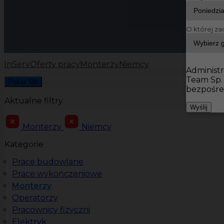
O której za
InServ
Oferty pracy
Monterzy
Niemcy
Administr
Team Sp.
Pokaż filtr
bezpośre
Aktualne filtry
Wyślij
Monterzy
Niemcy
Kategorie
Prace budowlane
Prace wykończeniowe
Monterzy
Operatorzy
Pracownicy fizyczni
Elektryk