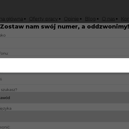
na główna
Oferty pracy
Opinie
Blog
O nas
Kon
Zostaw nam swój numer, a oddzwonimy
isko
fonu:
?:
y szukasz?
języka
wonić: