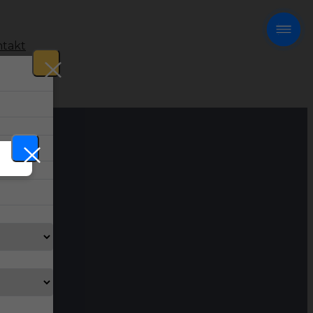
takt
!