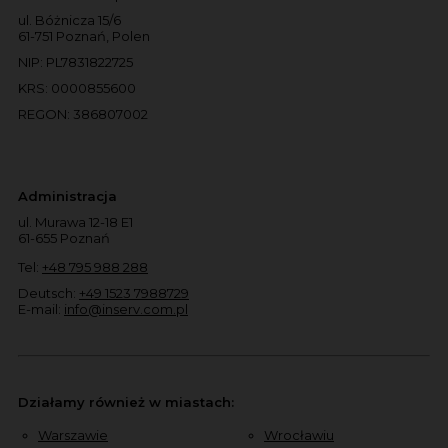
ul. Bóżnicza 15/6
61-751 Poznań, Polen
NIP: PL7831822725
KRS: 0000855600
REGON: 386807002
Administracja
ul. Murawa 12-18 E1
61-655 Poznań
Tel:
+48 795 988 288
Deutsch:
+49 1523 7988729
E-mail:
info@inserv.com.pl
Działamy również w miastach:
Warszawie
Wrocławiu