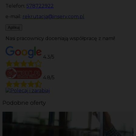
Telefon:
578722922
e-mail:
rekrutacja@inserv.com.pl
Aplikuj
Nasi pracownicy doceniają współpracę z nami!
4.3/5
4.8/5
Podobne oferty