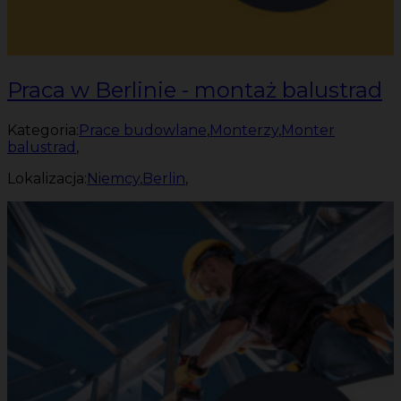
Praca w Berlinie - montaż balustrad
Kategoria:
Prace budowlane
,
Monterzy
,
Monter
balustrad
,
Lokalizacja:
Niemcy
,
Berlin
,