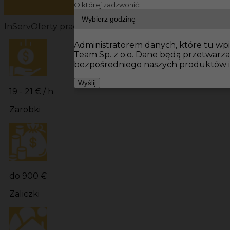
O której zadzwonić:
InServ
Oferty pracy
Monterzy Sinzheim
Monterzy
Fotowo
Administratorem danych, które tu wpis
Team Sp. z o.o. Dane będą przetwarz
bezpośredniego naszych produktów i
Wyślij
19 - 21 € / h
Zarobki
do 900 €
Zaliczki