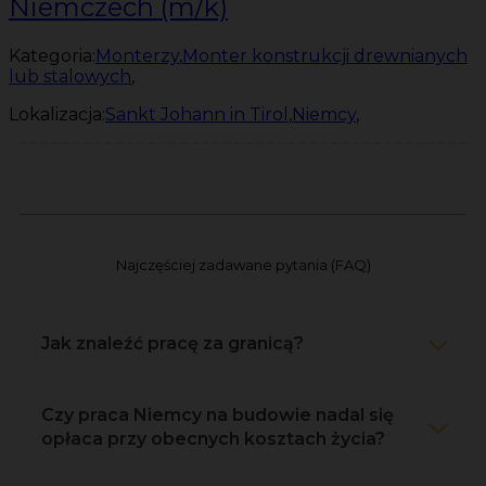
Niemczech (m/k)
Kategoria:
Monterzy
,
Monter konstrukcji drewnianych
lub stalowych
,
Lokalizacja:
Sankt Johann in Tirol
,
Niemcy
,
Najczęściej zadawane pytania (FAQ)
Jak znaleźć pracę za granicą?
Czy praca Niemcy na budowie nadal się
opłaca przy obecnych kosztach życia?