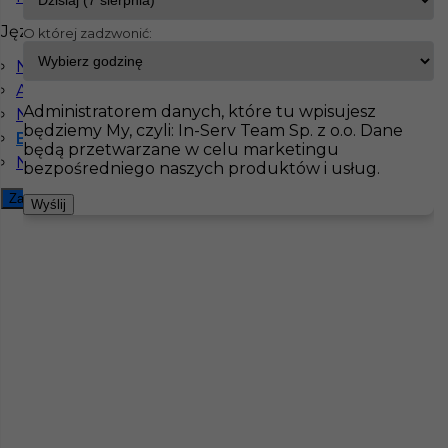
Języki
O której zadzwonić:
InServ
Oferty pracy
Monter balustrad
Niemiecki komunikatywny
Pokaż filtr
Angielski komunikatywny
Administratorem danych, które tu wpisujesz
Niemiecki dobry
będziemy My, czyli: In-Serv Team Sp. z o.o. Dane
Bez języka
będą przetwarzane w celu marketingu
Niemiecki podstawowy
bezpośredniego naszych produktów i usług.
Monter balustrad - praca w Niemczech bez
Zamknij filtr
Wyślij
języka
Kategoria
Monterzy
,
Monter balustrad
Lokalizacja
Niemcy
,
Mannheim
Wymagane języki
Bez języka
Stawka
21 - 23 € / h