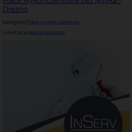
Prace wykończeniowe bez języka -
Drezno
Kategoria:
Prace wykończeniowe
,
Lokalizacja:
Niemcy
,
Drezno
,