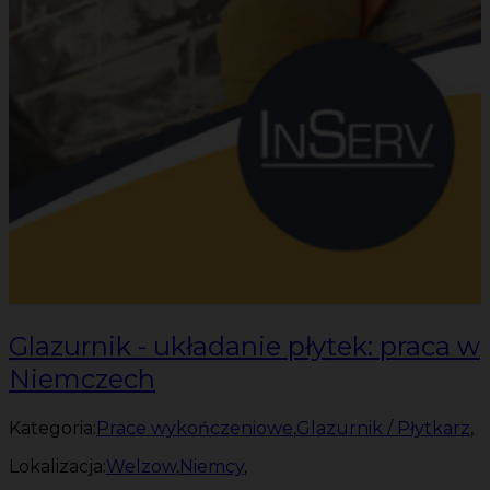
Glazurnik - układanie płytek: praca w
Niemczech
Kategoria:
Prace wykończeniowe
,
Glazurnik / Płytkarz
,
Lokalizacja:
Welzow
,
Niemcy
,