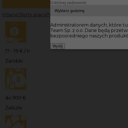
O której zadzwonić:
InServ
Oferty pracy
Prace wykończeniowe Nürnberg
Pr
Administratorem danych, które tu 
Team Sp. z o.o. Dane będą przet
bezpośredniego naszych produktó
Wyślij
17 - 19 € / h
Zarobki
do 900 €
Zaliczki