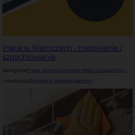
Praca w Niemczech - malowanie /
szpachlowanie
Kategoria:
Prace wykończeniowe
,
Malarz
,
Szpachlarz
,
Lokalizacja:
Arnsberg-Neheim
,
Niemcy
,