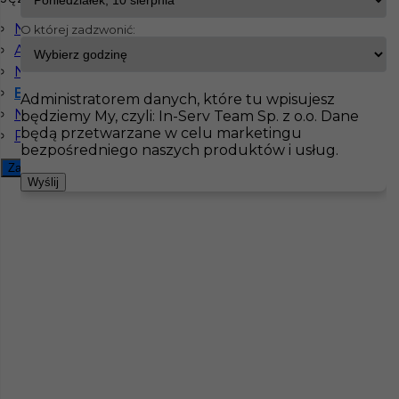
Niemiecki komunikatywny
O której zadzwonić:
InServ
Oferty pracy
Ślusarz
Niemcy
Angielski komunikatywny
Niemiecki dobry
Pokaż filtr
Bez języka
Administratorem danych, które tu wpisujesz
Niemiecki podstawowy
będziemy My, czyli: In-Serv Team Sp. z o.o. Dane
będą przetwarzane w celu marketingu
Rosyjski komunikatywny
bezpośredniego naszych produktów i usług.
Zamknij filtr
Wyślij
Praca dla Ślusarza / Spawacza w Niemczech
Kategoria
Ślusarz
Lokalizacja
Niemcy
,
Recke
Wymagane języki
Niemiecki komunikatywny
,
Rosyjski
komunikatywny
,
Bez języka