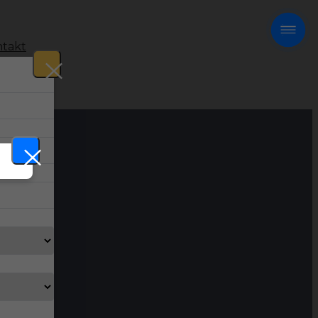
takt
!