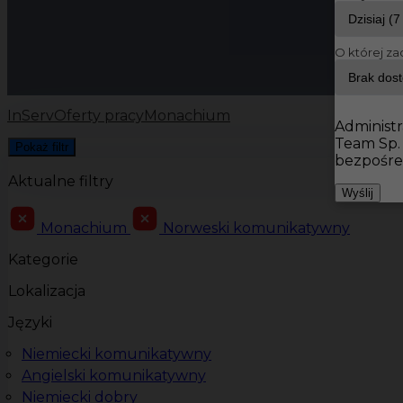
O której za
InServ
Oferty pracy
Monachium
Administr
Team Sp.
Pokaż filtr
bezpośre
Aktualne filtry
Wyślij
Monachium
Norweski komunikatywny
Kategorie
Lokalizacja
Języki
Niemiecki komunikatywny
Angielski komunikatywny
Niemiecki dobry