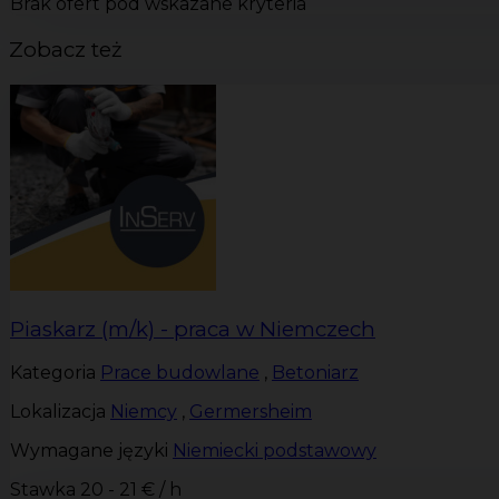
Brak ofert pod wskazane kryteria
Zobacz też
Piaskarz (m/k) - praca w Niemczech
Kategoria
Prace budowlane
,
Betoniarz
Lokalizacja
Niemcy
,
Germersheim
Wymagane języki
Niemiecki podstawowy
Stawka
20 - 21 € / h