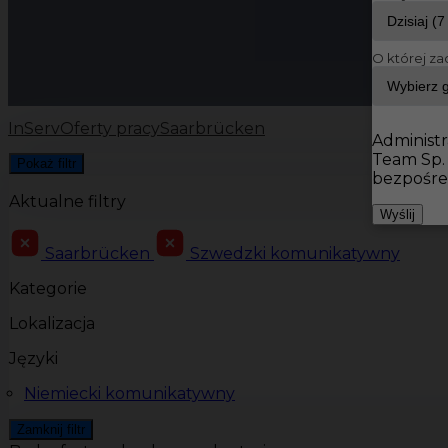
O której za
InServ
Oferty pracy
Saarbrücken
Administr
Team Sp.
Pokaż filtr
bezpośre
Aktualne filtry
Wyślij
Saarbrücken
Szwedzki komunikatywny
Kategorie
Lokalizacja
Języki
Niemiecki komunikatywny
Zamknij filtr