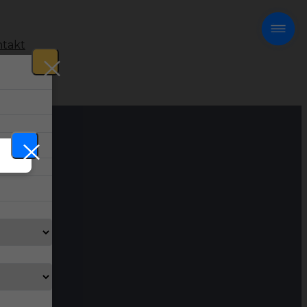
takt
!