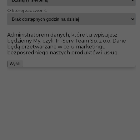
O której zadzwonić:
InServ
Oferty pracy
Bad Soden
Pokaż filtr
Brak ofert pod wskazane kryteria
Administratorem danych, które tu wpisujesz
będziemy My, czyli: In-Serv Team Sp. z o.o. Dane
Zobacz też
będą przetwarzane w celu marketingu
bezpośredniego naszych produktów i usług.
Wyślij
Brukarz bez języka - praca za granicą ( Niemcy
)