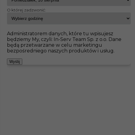
O której zadzwonić:
InServ
Oferty pracy
Bernsdorf
Pokaż filtr
Brak ofert pod wskazane kryteria
Administratorem danych, które tu wpisujesz
będziemy My, czyli: In-Serv Team Sp. z o.o. Dane
Zobacz też
będą przetwarzane w celu marketingu
bezpośredniego naszych produktów i usług.
Wyślij
Praca dla brukarza - Niemcy
Kategoria
Prace budowlane
,
Brukarz