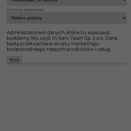
O której zadzwonić:
InServ
Oferty pracy
Bielefeld
Pokaż filtr
Brak ofert pod wskazane kryteria
Administratorem danych, które tu wpisujesz
będziemy My, czyli: In-Serv Team Sp. z o.o. Dane
Zobacz też
będą przetwarzane w celu marketingu
bezpośredniego naszych produktów i usług.
Wyślij
Praca w Niemczech - pomocnik przy izolacji
rur