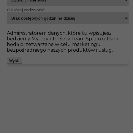
O której zadzwonić:
InServ
Oferty pracy
Bochum
Pokaż filtr
Brak ofert pod wskazane kryteria
Administratorem danych, które tu wpisujesz
będziemy My, czyli: In-Serv Team Sp. z o.o. Dane
Zobacz też
będą przetwarzane w celu marketingu
bezpośredniego naszych produktów i usług.
Wyślij
Regipsiarz / szpachlarz praca w Niemczech
Kategoria
Prace wykończeniowe
,
Monter Płyt GK
,