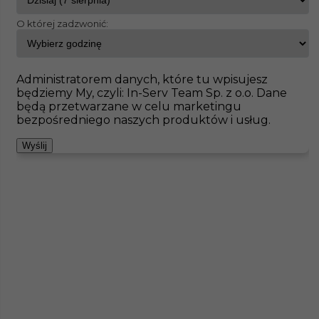
O której zadzwonić:
InServ
Oferty pracy
Brand-Erbisdorf
Pokaż filtr
Brak ofert pod wskazane kryteria
Administratorem danych, które tu wpisujesz
będziemy My, czyli: In-Serv Team Sp. z o.o. Dane
Zobacz też
będą przetwarzane w celu marketingu
bezpośredniego naszych produktów i usług.
Wyślij
Praca dla murarza - Niemcy
Kategoria
Prace budowlane
,
Murarz