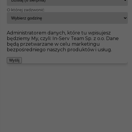
O której zadzwonić:
InServ
Oferty pracy
Brilon
Pokaż filtr
Brak ofert pod wskazane kryteria
Administratorem danych, które tu wpisujesz
będziemy My, czyli: In-Serv Team Sp. z o.o. Dane
Zobacz też
będą przetwarzane w celu marketingu
bezpośredniego naszych produktów i usług.
Wyślij
Wykończenia remonty rozbiórki praca
zagranica