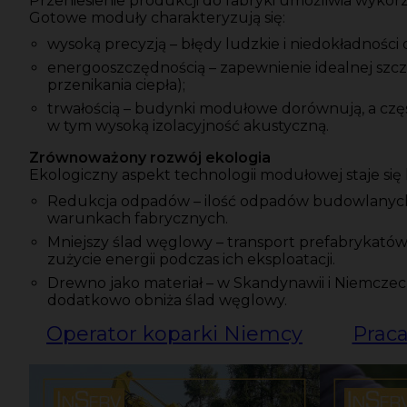
Przeniesienie produkcji do fabryki umożliwia wykorz
Gotowe moduły charakteryzują się:
wysoką precyzją – błędy ludzkie i niedokładności
energooszczędnością – zapewnienie idealnej szczelno
przenikania ciepła);
trwałością – budynki modułowe dorównują, a częs
w tym wysoką izolacyjność akustyczną.
Zrównoważony rozwój ekologia
Ekologiczny aspekt technologii modułowej staje się 
Redukcja odpadów – ilość odpadów budowlanych
warunkach fabrycznych.
Mniejszy ślad węglowy – transport prefabrykatów 
zużycie energii podczas ich eksploatacji.
Drewno jako materiał – w Skandynawii i Niemcze
dodatkowo obniża ślad węglowy.
Operator koparki Niemcy
Praca