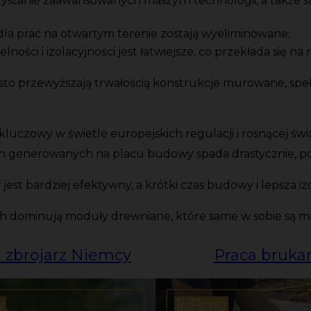
ystanie zaawansowanych maszyn i technologii, a także s
 dla prac na otwartym terenie zostają wyeliminowane;
ści i izolacyjności jest łatwiejsze, co przekłada się na 
to przewyższają trwałością konstrukcje murowane, spełn
kluczowy w świetle europejskich regulacji i rosnącej św
 generowanych na placu budowy spada drastycznie, po
jest bardziej efektywny, a krótki czas budowy i lepsza 
ch dominują moduły drewniane, które same w sobie są 
 zbrojarz Niemcy
Praca bruka