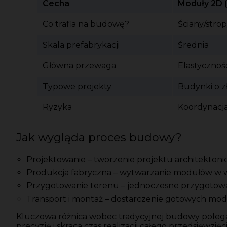
Cecha
Moduły 2D 
Co trafia na budowę?
Ściany/stro
Skala prefabrykacji
Średnia
Główna przewaga
Elastyczność
Typowe projekty
Budynki o z
Ryzyka
Koordynacj
Jak wygląda proces budowy?
Projektowanie – tworzenie projektu architekton
Produkcja fabryczna – wytwarzanie modułów w wa
Przygotowanie terenu – jednoczesne przygotow
Transport i montaż – dostarczenie gotowych modułó
Kluczowa różnica wobec tradycyjnej budowy polega n
precyzję i skraca czas realizacji całego przedsięwzięci