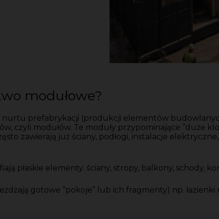
ctwo modułowe?
rtu prefabrykacji (produkcji elementów budowlanych po
, czyli modułów. Te moduły przypominające “duże kloc
to zawierają już ściany, podłogi, instalacje elektryczn
ją płaskie elementy: ściany, stropy, balkony, schody, 
dżają gotowe “pokoje” lub ich fragmenty) np. łazienki