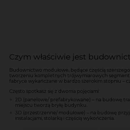
Czym właściwie jest budowni
Budownictwo modułowe, będące częścią szerszego nu
tworzeniu kompletnych trójwymiarowych segmentów
fabryce wykańczane w bardzo szerokim stopniu – częs
Często spotkasz się z dwoma pojęciami:
2D (panelowe/ prefabrykowane) – na budowę trafia
miejscu tworzą bryłę budynku.
3D (przestrzenne/ modułowe) – na budowę przyjeż
instalacjami, stolarką i częścią wykończenia.