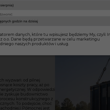
dzwonić:
ularność w Europie
atorem danych, które tu wpisujesz będziemy My, czyli: I
 z o.o. Dane będą przetwarzane w celu marketingu
dniego naszych produktów i usług.
ch wyzwań: od pilnej
rosnące koszty pracy, aż po
nergetycznej. W odpowiedzi
nie zyskuje budownictwo
procesu konstrukcyjnego z
nych. To podejście, choć
chodniej i Północnej jest