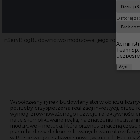
O której za
InServ
Blog
Budownictwo modułowe i jego rosnąca pop
Administr
Team Sp.
bezpośre
Wyślij
Współczesny rynek budowlany stoi w obliczu liczny
potrzeby przyspieszenia realizacji inwestycji, przez 
wymogi zrównoważonego rozwoju i efektywności e
na te skomplikowane realia, na znaczeniu nieustan
modułowe – metoda, która przenosi znaczną część 
placu budowy do kontrolowanych warunków fabrycz
w Polsce wciąż relatywnie nowe, w krajach Europy Za