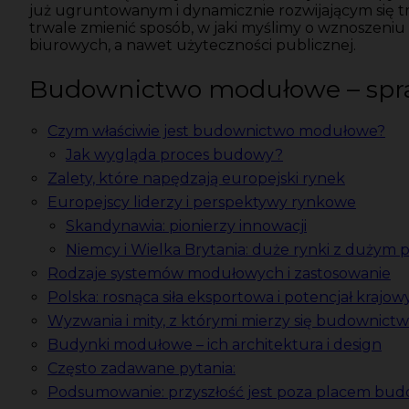
już ugruntowanym i dynamicznie rozwijającym się t
trwale zmienić sposób, w jaki myślimy o wznoszen
biurowych, a nawet użyteczności publicznej.
Budownictwo modułowe – spr
Czym właściwie jest budownictwo modułowe?
Jak wygląda proces budowy?
Zalety, które napędzają europejski rynek
Europejscy liderzy i perspektywy rynkowe
Skandynawia: pionierzy innowacji
Niemcy i Wielka Brytania: duże rynki z dużym
Rodzaje systemów modułowych i zastosowanie
Polska: rosnąca siła eksportowa i potencjał krajow
Wyzwania i mity, z którymi mierzy się budownic
Budynki modułowe – ich architektura i design
Często zadawane pytania:
Podsumowanie: przyszłość jest poza placem bu