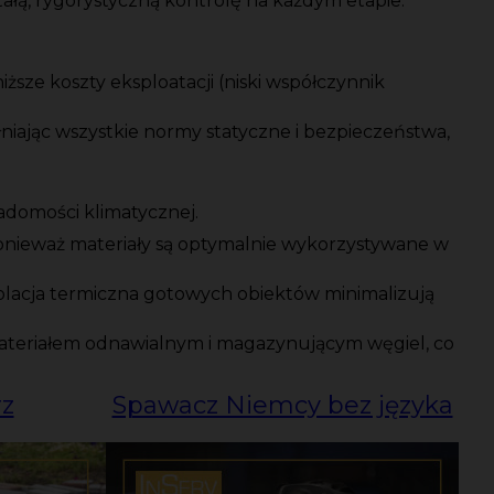
tałą, rygorystyczną kontrolę na każdym etapie.
niższe koszty eksploatacji (niski współczynnik
iając wszystkie normy statyczne i bezpieczeństwa,
iadomości klimatycznej.
nieważ materiały są optymalnie wykorzystywane w
izolacja termiczna gotowych obiektów minimalizują
materiałem odnawialnym i magazynującym węgiel, co
rz
Spawacz Niemcy bez języka