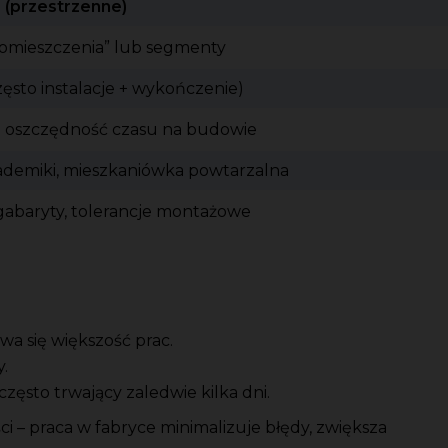
 (przestrzenne)
omieszczenia” lub segmenty
ęsto instalacje + wykończenie)
a oszczędność czasu na budowie
ademiki, mieszkaniówka powtarzalna
 gabaryty, tolerancje montażowe
a się większość prac.
.
zęsto trwający zaledwie kilka dni.
i – praca w fabryce minimalizuje błędy, zwiększa