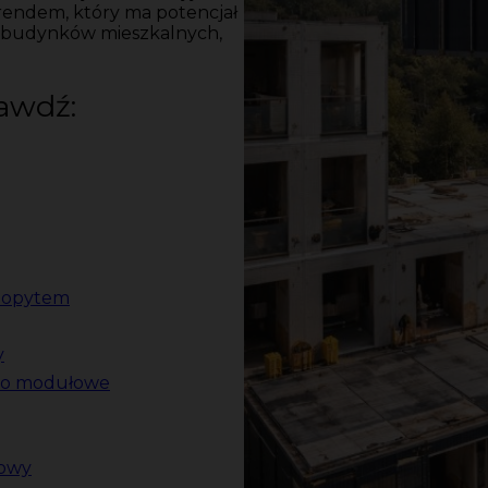
rendem, który ma potencjał
iu budynków mieszkalnych,
awdź:
 popytem
y
two modułowe
dowy