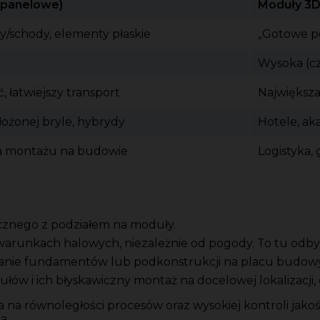
(panelowe)
Moduły 3D
py/schody, elementy płaskie
„Gotowe p
Wysoka (cz
, łatwiejszy transport
Największ
łożonej bryle, hybrydy
Hotele, ak
a montażu na budowie
Logistyka,
icznego z podziałem na moduły.
runkach halowych, niezależnie od pogody. To tu odbyw
anie fundamentów lub podkonstrukcji na placu budowy
w i ich błyskawiczny montaż na docelowej lokalizacji, c
a równoległości procesów oraz wysokiej kontroli jakośc
a.