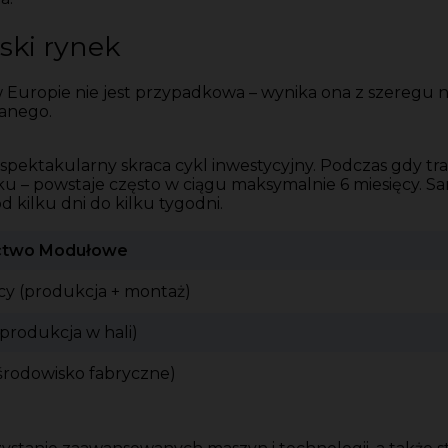
ski rynek
ropie nie jest przypadkowa – wynika ona z szeregu ni
anego.
spektakularny skraca cykl inwestycyjny. Podczas gdy tr
u – powstaje często w ciągu maksymalnie 6 miesięcy. 
kilku dni do kilku tygodni.
ctwo Modułowe
ęcy (produkcja + montaż)
produkcja w hali)
środowisko fabryczne)