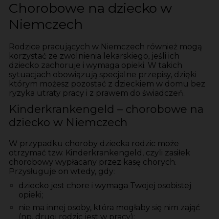
Chorobowe na dziecko w
Niemczech
Rodzice pracujących w Niemczech również mogą
korzystać ze zwolnienia lekarskiego, jeśli ich
dziecko zachoruje i wymaga opieki. W takich
sytuacjach obowiązują specjalne przepisy, dzięki
którym możesz pozostać z dzieckiem w domu bez
ryzyka utraty pracy i z prawem do świadczeń.
Kinderkrankengeld – chorobowe na
dziecko w Niemczech
W przypadku choroby dziecka rodzic może
otrzymać tzw. Kinderkrankengeld, czyli zasiłek
chorobowy wypłacany przez kasę chorych.
Przysługuje on wtedy, gdy:
dziecko jest chore i wymaga Twojej osobistej
opieki;
nie ma innej osoby, która mogłaby się nim zająć
(np. drugi rodzic jest w pracy);