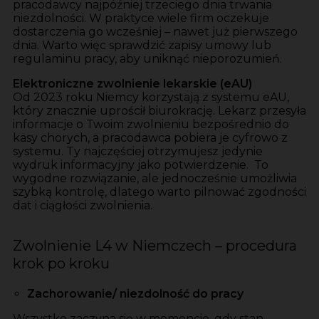
pracodawcy najpóźniej trzeciego dnia trwania
niezdolności. W praktyce wiele firm oczekuje
dostarczenia go wcześniej – nawet już pierwszego
dnia. Warto więc sprawdzić zapisy umowy lub
regulaminu pracy, aby uniknąć nieporozumień.
Elektroniczne zwolnienie lekarskie (eAU)
Od 2023 roku Niemcy korzystają z systemu eAU,
który znacznie uprościł biurokrację. Lekarz przesyła
informacje o Twoim zwolnieniu bezpośrednio do
kasy chorych, a pracodawca pobiera je cyfrowo z
systemu. Ty najczęściej otrzymujesz jedynie
wydruk informacyjny jako potwierdzenie. To
wygodne rozwiązanie, ale jednocześnie umożliwia
szybką kontrolę, dlatego warto pilnować zgodności
dat i ciągłości zwolnienia.
Zwolnienie L4 w Niemczech – procedura
krok po kroku
Zachorowanie/ niezdolność do pracy
Wszystko zaczyna się w momencie, gdy stan