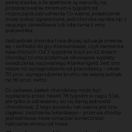
pełna stawka, o ile spełnione są warunki, np.
przepracowanie minimum 4 tygodni od
rozpoczęcia zatrudnienia. Co ważne, świadczenie
może zostać ograniczone, jeśli choroba wynika np. z
rażącego zaniedbania lub zdarzenia z winy
pracownika.
Jeśli jednak choroba trwa dłużej, sytuacja zmienia
się – wchodzi do gry Krankenkasse, czyli niemiecka
kasa chorych. Od 7. tygodnia (czyli po 42 dniach
choroby) to ona przejmuje obowiązek wypłaty
świadczenia, nazywanego Krankengeld. Jest ono
niższe niż wynagrodzenie od pracodawcy – około
70 proc. wynagrodzenia brutto, nie więcej jednak
niż 90 proc. netto.
Co ciekawe, zasiłek chorobowy może być
wypłacany przez nawet 78 tygodni w ciągu 3 lat,
ale tylko w odniesieniu do tej danej jednostki
chorobowej. Z tego powodu tak ważna jest tzw.
ciągłość zwolnienia lekarskiego – przerwa choćby
jednodniowa może oznaczać konieczność
naliczania okresu od nowa.