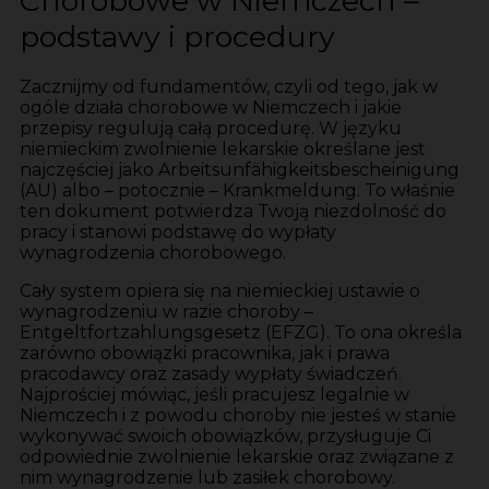
Chorobowe w Niemczech –
podstawy i procedury
Zacznijmy od fundamentów, czyli od tego, jak w
ogóle działa chorobowe w Niemczech i jakie
przepisy regulują całą procedurę. W języku
niemieckim zwolnienie lekarskie określane jest
najczęściej jako Arbeitsunfähigkeitsbescheinigung
(AU) albo – potocznie – Krankmeldung. To właśnie
ten dokument potwierdza Twoją niezdolność do
pracy i stanowi podstawę do wypłaty
wynagrodzenia chorobowego.
Cały system opiera się na niemieckiej ustawie o
wynagrodzeniu w razie choroby –
Entgeltfortzahlungsgesetz (EFZG). To ona określa
zarówno obowiązki pracownika, jak i prawa
pracodawcy oraz zasady wypłaty świadczeń.
Najprościej mówiąc, jeśli pracujesz legalnie w
Niemczech i z powodu choroby nie jesteś w stanie
wykonywać swoich obowiązków, przysługuje Ci
odpowiednie zwolnienie lekarskie oraz związane z
nim wynagrodzenie lub zasiłek chorobowy.