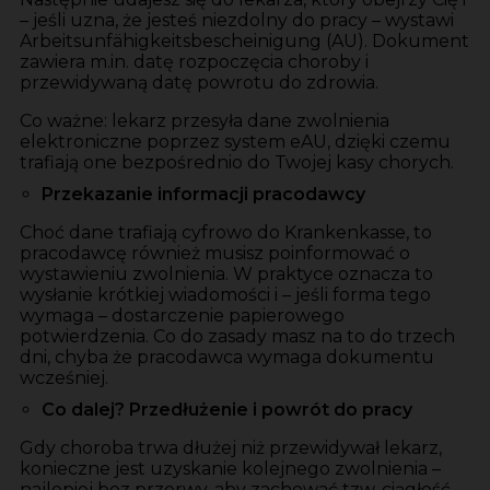
– jeśli uzna, że jesteś niezdolny do pracy – wystawi
Arbeitsunfähigkeitsbescheinigung (AU). Dokument
zawiera m.in. datę rozpoczęcia choroby i
przewidywaną datę powrotu do zdrowia.
Co ważne: lekarz przesyła dane zwolnienia
elektroniczne poprzez system eAU, dzięki czemu
trafiają one bezpośrednio do Twojej kasy chorych.
Przekazanie informacji pracodawcy
Choć dane trafiają cyfrowo do Krankenkasse, to
pracodawcę również musisz poinformować o
wystawieniu zwolnienia. W praktyce oznacza to
wysłanie krótkiej wiadomości i – jeśli forma tego
wymaga – dostarczenie papierowego
potwierdzenia. Co do zasady masz na to do trzech
dni, chyba że pracodawca wymaga dokumentu
wcześniej.
Co dalej? Przedłużenie i powrót do pracy
Gdy choroba trwa dłużej niż przewidywał lekarz,
konieczne jest uzyskanie kolejnego zwolnienia –
najlepiej bez przerwy, aby zachować tzw. ciągłość