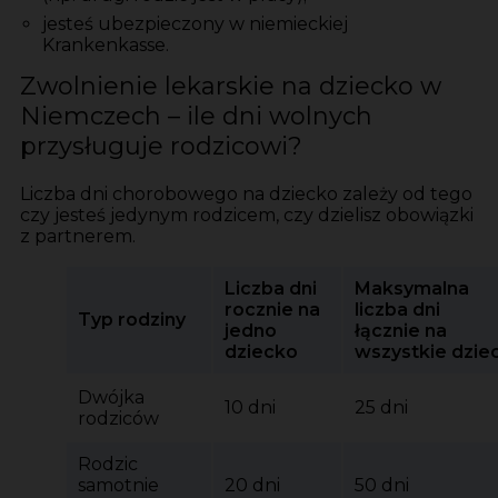
jesteś ubezpieczony w niemieckiej
Krankenkasse.
Zwolnienie lekarskie na dziecko w
Niemczech – ile dni wolnych
przysługuje rodzicowi?
Liczba dni chorobowego na dziecko zależy od tego
czy jesteś jedynym rodzicem, czy dzielisz obowiązki
z partnerem.
Liczba dni
Maksymalna
rocznie na
liczba dni
Typ rodziny
jedno
łącznie na
dziecko
wszystkie dziec
Dwójka
10 dni
25 dni
rodziców
Rodzic
samotnie
20 dni
50 dni