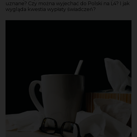
uznane? Czy można wyjechać do Polski na L4? I jak
wygląda kwestia wypłaty świadczeń?