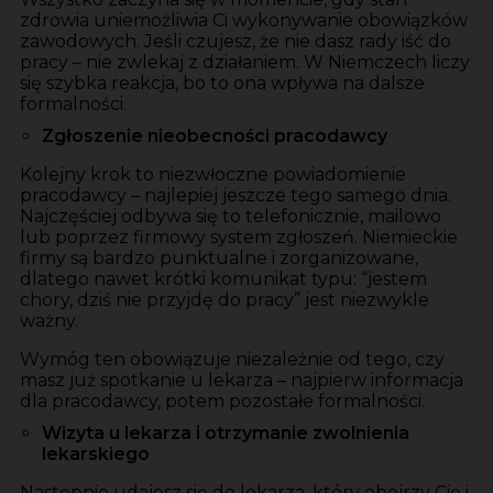
zdrowia uniemożliwia Ci wykonywanie obowiązków
zawodowych. Jeśli czujesz, że nie dasz rady iść do
pracy – nie zwlekaj z działaniem. W Niemczech liczy
się szybka reakcja, bo to ona wpływa na dalsze
formalności.
Zgłoszenie nieobecności pracodawcy
Kolejny krok to niezwłoczne powiadomienie
pracodawcy – najlepiej jeszcze tego samego dnia.
Najczęściej odbywa się to telefonicznie, mailowo
lub poprzez firmowy system zgłoszeń. Niemieckie
firmy są bardzo punktualne i zorganizowane,
dlatego nawet krótki komunikat typu: “jestem
chory, dziś nie przyjdę do pracy” jest niezwykle
ważny.
Wymóg ten obowiązuje niezależnie od tego, czy
masz już spotkanie u lekarza – najpierw informacja
dla pracodawcy, potem pozostałe formalności.
Wizyta u lekarza i otrzymanie zwolnienia
lekarskiego
Następnie udajesz się do lekarza, który obejrzy Cię i