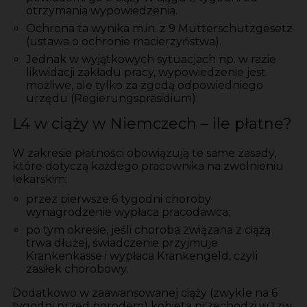
otrzymania wypowiedzenia.
Ochrona ta wynika m.in. z 9 Mutterschutzgesetz
(ustawa o ochronie macierzyństwa).
Jednak w wyjątkowych sytuacjach np. w razie
likwidacji zakładu pracy, wypowiedzenie jest
możliwe, ale tylko za zgodą odpowiedniego
urzędu (Regierungspräsidium).
L4 w ciąży w Niemczech – ile płatne?
W zakresie płatności obowiązują te same zasady,
które dotyczą każdego pracownika na zwolnieniu
lekarskim:
przez pierwsze 6 tygodni choroby
wynagrodzenie wypłaca pracodawca;
po tym okresie, jeśli choroba związana z ciążą
trwa dłużej, świadczenie przyjmuje
Krankenkasse i wypłaca Krankengeld, czyli
zasiłek chorobowy.
Dodatkowo w zaawansowanej ciąży (zwykle na 6
tygodni przed porodem) kobieta przechodzi w tzw.