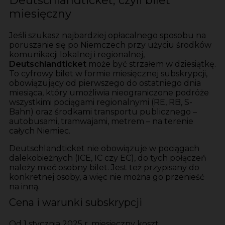
Deutschlandticket, czyli bilet
miesięczny
Jeśli szukasz najbardziej opłacalnego sposobu na
poruszanie się po Niemczech przy użyciu środków
komunikacji lokalnej i regionalnej,
Deutschlandticket
może być strzałem w dziesiątkę.
To cyfrowy bilet w formie miesięcznej subskrypcji,
obowiązujący od pierwszego do ostatniego dnia
miesiąca, który umożliwia nieograniczone podróże
wszystkimi pociągami regionalnymi (RE, RB, S-
Bahn) oraz środkami transportu publicznego –
autobusami, tramwajami, metrem – na terenie
całych Niemiec.
Deutschlandticket nie obowiązuje w pociągach
dalekobieżnych (ICE, IC czy EC), do tych połączeń
należy mieć osobny bilet. Jest też przypisany do
konkretnej osoby, a więc nie można go przenieść
na inną.
Cena i warunki subskrypcji
Od 1 stycznia 2025 r. miesięczny koszt