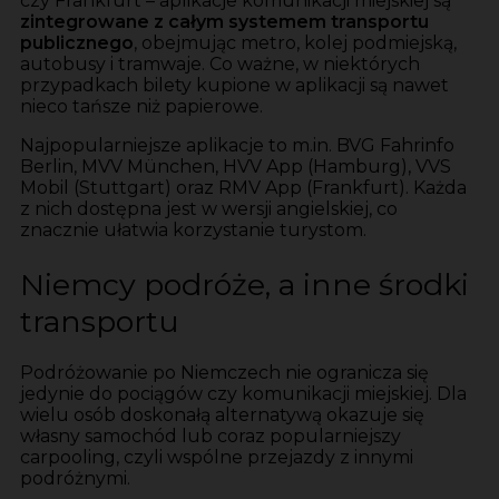
czy Frankfurt – aplikacje komunikacji miejskiej są
zintegrowane z całym systemem transportu
publicznego
, obejmując metro, kolej podmiejską,
autobusy i tramwaje. Co ważne, w niektórych
przypadkach bilety kupione w aplikacji są nawet
nieco tańsze niż papierowe.
Najpopularniejsze aplikacje to m.in. BVG Fahrinfo
Berlin, MVV München, HVV App (Hamburg), VVS
Mobil (Stuttgart) oraz RMV App (Frankfurt). Każda
z nich dostępna jest w wersji angielskiej, co
znacznie ułatwia korzystanie turystom.
Niemcy podróże, a inne środki
transportu
Podróżowanie po Niemczech nie ogranicza się
jedynie do pociągów czy komunikacji miejskiej. Dla
wielu osób doskonałą alternatywą okazuje się
własny samochód lub coraz popularniejszy
carpooling, czyli wspólne przejazdy z innymi
podróżnymi.