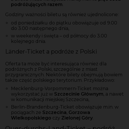
podróżujących razem
.
Godziny ważności biletu są również ujednolicone:
od poniedziałku do piątku obowiązuje od 9.00
do 3.00 następnego dnia,
w weekendy i święta – od północy do 3.00
kolejnego dnia.
Länder-Ticket a podróże z Polski
Oferta ta może być interesująca również dla
podróżnych z Polski, szczególnie z miast
przygranicznych. Niektóre bilety obejmują bowiem
także część polskiego terytorium. Przykładowo:
Mecklenburg-Vorpommern-Ticket można
wykorzystać już w
Szczecinie Głównym
, a nawet
w komunikacji miejskiej Szczecina,
Berlin-Brandenburg-Ticket obowiązuje m.in. w
pociągach ze
Szczecina
,
Gorzowa
Wielkopolskiego
czy
Zielonej Góry
.
Quer-durchs-Land-Ticket – podróż