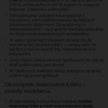
miastach bywa kosztowny — w Hamburgu to ok.
3,90 €, w Monachium 4,10 € (stawki te mogą się
zmieniać z powodu podwyżek).
Jeśli planujesz codzienne korzystanie z
transportu, warto zainteresować się biletami
okresowymi (dziennymi, 24-godzinnymi,
wielodaniowymi) – są znacznie bardziej opłacalne
niż kupowanie pojedynczych przejazdów.
W wielu systemach miejskich istnieje taryfa
Kurzstrecke („krótka trasa”) — tańszy bilet na
bardzo krótki przejazd (np. maksymalnie 3–4
przystanki).
Ceny często zależą od stref taryfowych: im więcej
stref pokonujesz, tym drożej.
W niektórych miastach bilety dostępne są taniej
online lub przez aplikacje.
Obowiązek skasowana biletu i
zasady wsiadania
W niemieckiej komunikacji miejskiej
trzeba
skasować bilet przed rozpoczęciem jazdy
: