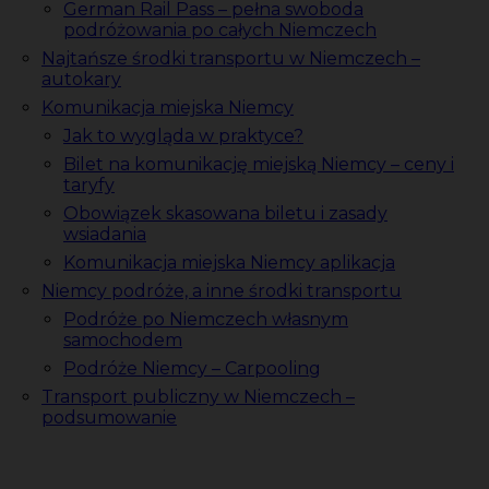
German Rail Pass – pełna swoboda
podróżowania po całych Niemczech
Najtańsze środki transportu w Niemczech –
autokary
Komunikacja miejska Niemcy
Jak to wygląda w praktyce?
Bilet na komunikację miejską Niemcy – ceny i
taryfy
Obowiązek skasowana biletu i zasady
wsiadania
Komunikacja miejska Niemcy aplikacja
Niemcy podróże, a inne środki transportu
Podróże po Niemczech własnym
samochodem
Podróże Niemcy – Carpooling
Transport publiczny w Niemczech –
podsumowanie