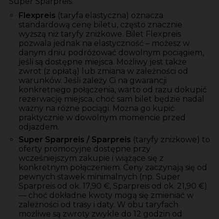
Super Sparpreis.
Flexpreis
(taryfa elastyczna) oznacza
standardową cenę biletu, często znacznie
wyższą niż taryfy zniżkowe. Bilet Flexpreis
pozwala jednak na elastyczność – możesz w
danym dniu podróżować dowolnym pociągiem,
jeśli są dostępne miejsca. Możliwy jest także
zwrot (z opłatą) lub zmiana w zależności od
warunków. Jeśli zależy Ci na gwarancji
konkretnego połączenia, warto od razu dokupić
rezerwację miejsca, choć sam bilet będzie nadal
ważny na różne pociągi. Można go kupić
praktycznie w dowolnym momencie przed
odjazdem.
Super Sparpreis / Sparpreis
(taryfy zniżkowe) to
oferty promocyjne dostępne przy
wcześniejszym zakupie i wiążące się z
konkretnym połączeniem. Ceny zaczynają się od
pewnych stawek minimalnych (np. Super
Sparpreis od ok. 17,90 €, Sparpreis od ok. 21,90 €)
— choć dokładne kwoty mogą się zmieniać w
zależności od trasy i daty. W obu taryfach
możliwe są zwroty zwykle do 12 godzin od