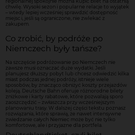
regionalnej spokojnie można kupić bilet na ostatnią
chwilę. Wysoki sezon i popularne relacje to wyjątek
– wtedy lepiej wcześniej sprawdzić dostępność
miejsc i, jeśli są ograniczone, nie zwlekać z
zakupem.
Co zrobić, by podróże po
Niemczech były tańsze?
Na szczęście podróżowanie po Niemczech nie
zawsze musi oznaczać duże wydatki. Jeśli
planujesz dłuższy pobyt lub chcesz odwiedzić kilka
miast podczas jednej podróży, istnieje wiele
sposobów, by znacząco obniżyć koszty przejazdów
koleją. Deutsche Bahn oferuje różnorodne bilety
zniżkowe i karty rabatowe, które pozwalają sporo
zaoszczędzić – zwłaszcza przy wcześniejszym
planowaniu trasy. W dalszej części tekstu poznasz
rozwiązania, które sprawią, że nawet intensywne
zwiedzanie całych Niemiec może być nie tylko
komfortowe, ale i przyjazne dla portfela.