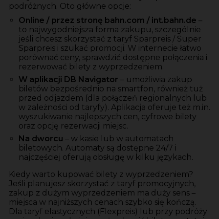
podróżnych. Oto główne opcje:
Online
/ przez stronę bahn.com / int.bahn.de
–
to najwygodniejsza forma zakupu, szczególnie
jeśli chcesz skorzystać z taryf Sparpreis / Super
Sparpreis i szukać promocji. W internecie łatwo
porównać ceny, sprawdzić dostępne połączenia i
rezerwować bilety z wyprzedzeniem.
W aplikacji DB Navigator
– umożliwia zakup
biletów bezpośrednio na smartfon, również tuż
przed odjazdem (dla połączeń regionalnych lub
w zależności od taryfy). Aplikacja oferuje też m.in.
wyszukiwanie najlepszych cen, cyfrowe bilety
oraz opcję rezerwacji miejsc.
Na dworcu
– w kasie lub w automatach
biletowych. Automaty są dostępne 24/7 i
najczęściej oferują obsługę w kilku językach.
Kiedy warto kupować bilety z wyprzedzeniem?
Jeśli planujesz skorzystać z taryf promocyjnych,
zakup z dużym wyprzedzeniem ma duży sens –
miejsca w najniższych cenach szybko się kończą.
Dla taryf elastycznych (Flexpreis) lub przy podróży