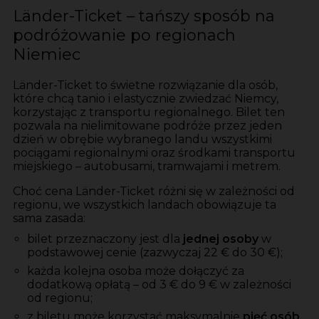
Länder-Ticket – tańszy sposób na
podróżowanie po regionach
Niemiec
Länder-Ticket to świetne rozwiązanie dla osób,
które chcą tanio i elastycznie zwiedzać Niemcy,
korzystając z transportu regionalnego. Bilet ten
pozwala na nielimitowane podróże przez jeden
dzień w obrębie wybranego landu wszystkimi
pociągami regionalnymi oraz środkami transportu
miejskiego – autobusami, tramwajami i metrem.
Choć cena Länder-Ticket różni się w zależności od
regionu, we wszystkich landach obowiązuje ta
sama zasada:
bilet przeznaczony jest dla
jednej osoby
w
podstawowej cenie (zazwyczaj 22 € do 30 €);
każda kolejna osoba może dołączyć za
dodatkową opłatą – od 3 € do 9 € w zależności
od regionu;
z biletu może korzystać maksymalnie
pięć osób