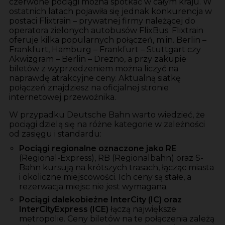
czerwone pociągi można spotkać w całym kraju. W
ostatnich latach pojawiła się jednak konkurencja w
postaci Flixtrain – prywatnej firmy należącej do
operatora zielonych autobusów FlixBus. Flixtrain
oferuje kilka popularnych połączeń, m.in. Berlin –
Frankfurt, Hamburg – Frankfurt – Stuttgart czy
Akwizgram – Berlin – Drezno, a przy zakupie
biletów z wyprzedzeniem można liczyć na
naprawdę atrakcyjne ceny. Aktualną siatkę
połączeń znajdziesz na oficjalnej stronie
internetowej przewoźnika.
W przypadku Deutsche Bahn warto wiedzieć, że
pociągi dzielą się na różne kategorie w zależności
od zasięgu i standardu:
Pociągi regionalne oznaczone jako RE
(Regional-Express), RB (Regionalbahn) oraz S-
Bahn kursują na krótszych trasach, łącząc miasta
i okoliczne miejscowości. Ich ceny są stałe, a
rezerwacja miejsc nie jest wymagana.
Pociągi dalekobieżne InterCity (IC) oraz
InterCityExpress (ICE)
łączą największe
metropolie. Ceny biletów na te połączenia zależą