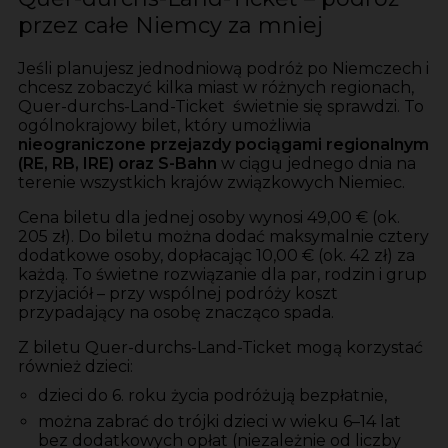
przez całe Niemcy za mniej
Jeśli planujesz jednodniową podróż po Niemczech i
chcesz zobaczyć kilka miast w różnych regionach,
Quer-durchs-Land-Ticket świetnie się sprawdzi. To
ogólnokrajowy bilet, który umożliwia
nieograniczone przejazdy pociągami regionalnym
(RE, RB, IRE) oraz S-Bahn
w ciągu jednego dnia na
terenie wszystkich krajów związkowych Niemiec.
Cena biletu dla jednej osoby wynosi 49,00 € (ok.
205 zł). Do biletu można dodać maksymalnie cztery
dodatkowe osoby, dopłacając 10,00 € (ok. 42 zł) za
każdą. To świetne rozwiązanie dla par, rodzin i grup
przyjaciół – przy wspólnej podróży koszt
przypadający na osobę znacząco spada.
Z biletu Quer-durchs-Land-Ticket mogą korzystać
również dzieci:
dzieci do 6. roku życia podróżują bezpłatnie,
można zabrać do trójki dzieci w wieku 6–14 lat
bez dodatkowych opłat (niezależnie od liczby