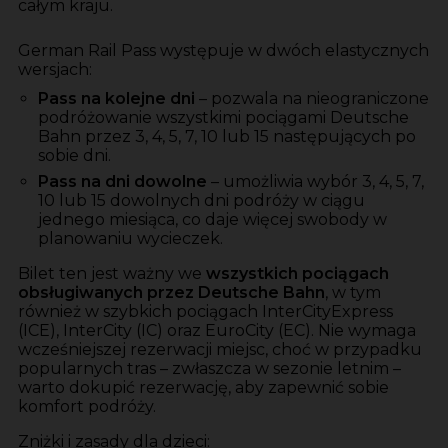
całym kraju.
German Rail Pass występuje w dwóch elastycznych
wersjach:
Pass na kolejne dni
– pozwala na nieograniczone
podróżowanie wszystkimi pociągami Deutsche
Bahn przez 3, 4, 5, 7, 10 lub 15 następujących po
sobie dni.
Pass na dni dowolne
– umożliwia wybór 3, 4, 5, 7,
10 lub 15 dowolnych dni podróży w ciągu
jednego miesiąca, co daje więcej swobody w
planowaniu wycieczek.
Bilet ten jest ważny we
wszystkich pociągach
obsługiwanych przez Deutsche Bahn
, w tym
również w szybkich pociągach InterCityExpress
(ICE), InterCity (IC) oraz EuroCity (EC). Nie wymaga
wcześniejszej rezerwacji miejsc, choć w przypadku
popularnych tras – zwłaszcza w sezonie letnim –
warto dokupić rezerwację, aby zapewnić sobie
komfort podróży.
Zniżki i zasady dla dzieci: