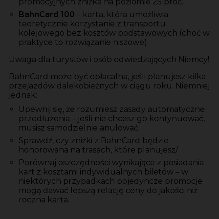
promocyjnych zniżka na poziomie 25 proc.
BahnCard 100
– karta, która umożliwia
teoretycznie korzystanie z transportu
kolejowego bez kosztów podstawowych (choć w
praktyce to rozwiązanie niszowe).
Uwaga dla turystów i osób odwiedzających Niemcy!
BahnCard może być opłacalna, jeśli planujesz kilka
przejazdów dalekobieżnych w ciągu roku. Niemniej
jednak:
Upewnij się, że rozumiesz zasady automatyczne
przedłużenia – jeśli nie chcesz go kontynuować,
musisz samodzielnie anulować.
Sprawdź, czy zniżki z BahnCard będzie
honorowana na trasach, które planujesz/
Porównaj oszczędności wynikające z posiadania
kart z kosztami indywidualnych biletów – w
niektórych przypadkach pojedyncze promocje
mogą dawać lepszą relację ceny do jakości niż
roczna karta.