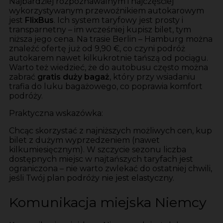
Najbardziej rozpoznawalnym i najczęściej
wykorzystywanym przewoźnikiem autokarowym
jest
FlixBus
. Ich system taryfowy jest prosty i
transparnetny – im wcześniej kupisz bilet, tym
niższa jego cena. Na trasie Berlin – Hamburg można
znaleźć ofertę już od 9,90 €, co czyni podróż
autokarem nawet kilkukrotnie tańszą od pociągu.
Warto też wiedzieć, że do autobusu często można
zabrać
gratis duży bagaż
, który przy wsiadaniu
trafia do luku bagażowego, co poprawia komfort
podróży.
Praktyczna wskazówka:
Chcąc skorzystać z najniższych możliwych cen, kup
bilet z dużym wyprzedzeniem (nawet
kilkumiesięcznym). W szczycie sezonu liczba
dostępnych miejsc w najtańszych taryfach jest
ograniczona – nie warto zwlekać do ostatniej chwili,
jeśli Twój plan podróży nie jest elastyczny.
Komunikacja miejska Niemcy