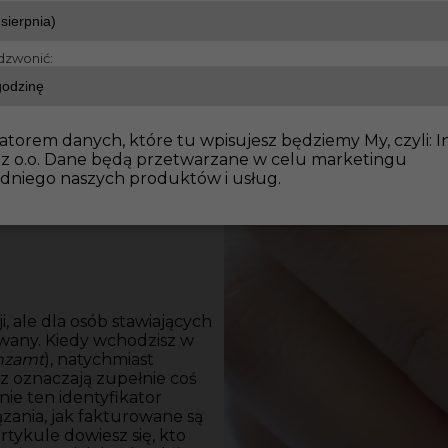
dzwonić:
?
atorem danych, które tu wpisujesz będziemy My, czyli: I
 z o.o. Dane będą przetwarzane w celu marketingu
dniego naszych produktów i usług.
, ale dla osób stawiających
owany. Kiedy wchodzisz w
nzamt
), natychmiast
cz oznaczają zupełnie coś
ie ten identyfikator
ązania, jak fakturowane są
rtykule dowiesz się, kto