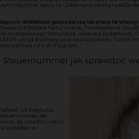
 automatycznie założy na Ciebie nową teczkę i odeśle 
iających działalność gospodarczą lub pracę na własny
liwiającym bieżące fakturowanie. Przedsiębiorca ma u
le szczegółowego formularza rejestracji podatkowej. O
LSTER. Urząd skarbowy po przeanalizowaniu Twoich pr
wyczaj trwa od 2 do 6 tygodni.
– Steuernummer jak sprawdzić w
trahent lub instytucja
, Steuernummer jak
dzwonić do urzędów, warto
no posiadasz w