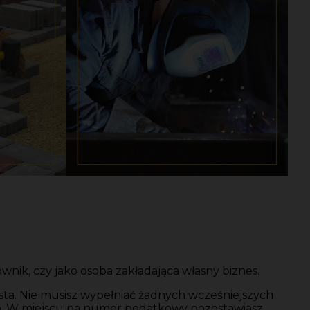
nik, czy jako osoba zakładająca własny biznes.
osta. Nie musisz wypełniać żadnych wcześniejszych
o. W miejscu na numer podatkowy pozostawiasz