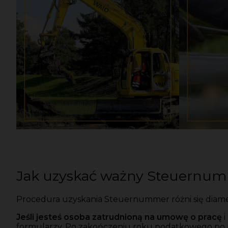
Jak uzyskać ważny Steuernu
Procedura uzyskania Steuernummer różni się diametr
Jeśli jesteś osoba zatrudnioną na umowę o pracę
i
formularzy. Po zakończeniu roku podatkowego po 