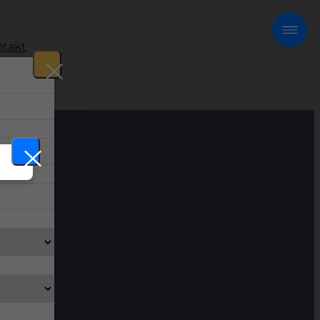
takt
!