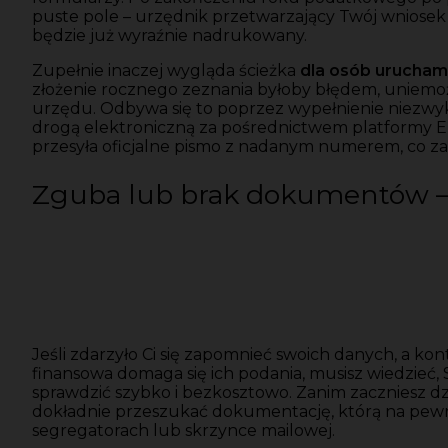
puste pole – urzędnik przetwarzający Twój wniosek
będzie już wyraźnie nadrukowany.
Zupełnie inaczej wygląda ścieżka
dla osób urucham
złożenie rocznego zeznania byłoby błędem, uniemoż
urzędu. Odbywa się to poprzez wypełnienie niezwyk
drogą elektroniczną za pośrednictwem platformy E
przesyła oficjalne pismo z nadanym numerem, co zaz
Zguba lub brak dokumentów 
Jeśli zdarzyło Ci się zapomnieć swoich danych, a kon
finansowa domaga się ich podania, musisz wiedzieć
sprawdzić szybko i bezkosztowo. Zanim zaczniesz 
dokładnie przeszukać dokumentację, którą na pew
segregatorach lub skrzynce mailowej.