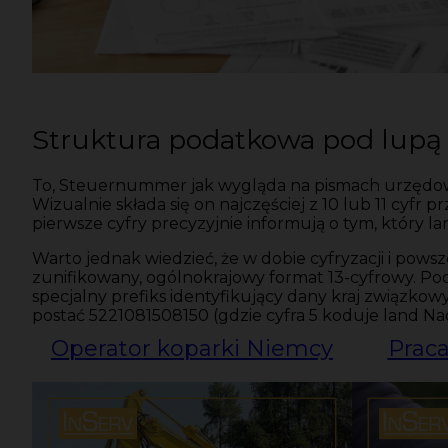
Struktura podatkowa pod lupą
To, Steuernummer jak wygląda na pismach urzędowych
Wizualnie składa się on najczęściej z 10 lub 11 cyf
pierwsze cyfry precyzyjnie informują o tym, który 
Warto jednak wiedzieć, że w dobie cyfryzacji i p
zunifikowany, ogólnokrajowy format 13-cyfrowy. Pod
specjalny prefiks identyfikujący dany kraj związkow
postać 5221081508150 (gdzie cyfra 5 koduje land Na
Operator koparki Niemcy
Praca