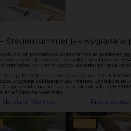
 – Steuernummer jak wygląda w 
, potrafi początkowo zdezorientować, ponieważ jego for
r przedzielonych ukośnikami, na przykład w schemacie 12/
land oraz która konkretna placówka skarbu państwa opie
owszechnego korzystania z państwowego systemu teleinf
czas wysyłania deklaracji przez internet ukośniki są u
y. Dla przykładu, numer zapisany lokalnie jako 21/815/08
drenia Północna-Westfalia).
 zbrojarz Niemcy
Praca bruka