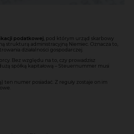
fikacji podatkowej
, pod którym urząd skarbowy
ną strukturą administracyjną Niemiec. Oznacza to,
trowania działalności gospodarczej.
rcy. Bez względu na to, czy prowadzisz
z dużą spółką kapitałową – Steuernummer musi
ą) ten numer posiadać. Z reguły zostaje on im
kowe.