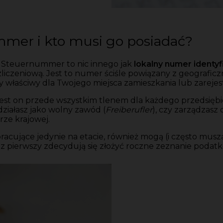
mer i kto musi go posiadać?
e Steuernummer to nic innego jak
lokalny numer identy
iczeniową. Jest to numer ściśle powiązany z geograficz
y właściwy dla Twojego miejsca zamieszkania lub zarejes
t on przede wszystkim tlenem dla każdego przedsiębio
 działasz jako wolny zawód (
Freiberufler
), czy zarządzas
rze krajowej.
racujące jedynie na etacie, również mogą (i często musz
z pierwszy zdecydują się złożyć roczne zeznanie podat