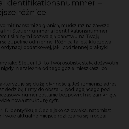
 Identifikationsnummer –
jsze różnice
oimi finansami za granicą, musisz raz na zawsze
na linii Steuernummer a Identifikationsnummer.
elom fiskalnym i pozwalają państwu na Twoją
ci są zupełnie odmienne. Różnica ta jest kluczowa
rdynacji podatkowej, jak i codziennej praktyki
any jako Steuer ID) to Twój osobisty, stały, dożywotni
 nigdy, niezależnie od tego gdzie mieszkasz i co
akteryzuje się dużą płynnością. Jeśli zmienisz adres
esz siedzibę firmy do obszaru podlegającego pod
chczasowy numer zostanie bezpowrotnie zamknięty,
icie nową strukturę cyfr.
 ID identyfikuje Ciebie jako człowieka, natomiast
woje aktualne miejsce rozliczania się i rodzaj