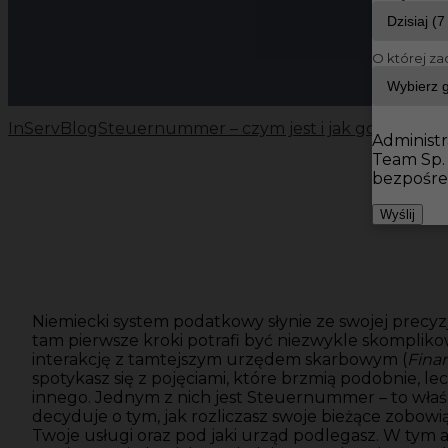
O której za
InServ
Blog
Steuernummer – czym jest i jak go uzyskać
Administr
Team Sp.
bezpośre
Wyślij
Niemiecki system podatkowy słynie ze swojej precyzji
tam pierwsze kroki potrafi być niezwykle skomplik
interakcję z tamtejszym urzędem skarbowym (
Fina
spotykasz się z pojęciami, które brzmią podobnie, le
innego. Jednym z nich jest Steuernummer – to właśn
decyduje o tym, jak rozliczasz swoje bieżące zobowi
Twoje usługi oraz pod jaki urząd podlegasz. W tym a