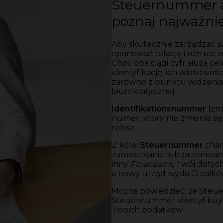
Steuernummer a
poznaj najważnie
Aby skutecznie zarządzać sw
opanować relację i różnice 
Choć oba ciągi cyfr służą c
identyfikację, ich właściwoś
zarówno z punktu widzenia o
biurokratycznej.
Identifikationsnummer
(zn
numer, który nie zmienia się
robisz.
Z kolei
Steuernummer
char
zamieszkania lub przeniesi
inny
Finanzamt
, Twój doty
a nowy urząd wyda Ci całkow
Można powiedzieć, że Steuer
Steuernummer identyfikuje T
Twoich podatków.