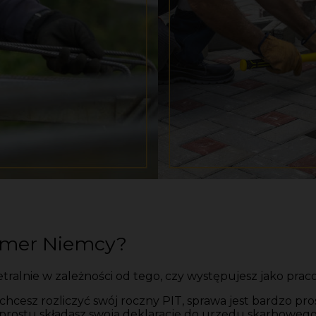
mmer Niemcy?
alnie w zależności od tego, czy występujesz jako pracow
 chcesz rozliczyć swój roczny PIT, sprawa jest bardzo pr
prostu składasz swoją deklarację do urzędu skarboweg