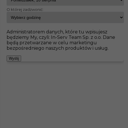
O której zadzwonić:
InServ
Oferty pracy
Aitrach
Pokaż filtr
Brak ofert pod wskazane kryteria
Administratorem danych, które tu wpisujesz
będziemy My, czyli: In-Serv Team Sp. z o.o. Dane
Zobacz też
będą przetwarzane w celu marketingu
bezpośredniego naszych produktów i usług.
Wyślij
Praca dla Betoniarza w Niemczech
Kategoria
Prace budowlane
,
Betoniarz