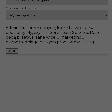
O której zadzwonić:
InServ
Oferty pracy
Bad Berleburg
Pokaż filtr
Brak ofert pod wskazane kryteria
Administratorem danych, które tu wpisujesz
będziemy My, czyli: In-Serv Team Sp. z o.o. Dane
Zobacz też
będą przetwarzane w celu marketingu
bezpośredniego naszych produktów i usług.
Wyślij
Praca w Niemczech - dekarz
Kategoria
Prace budowlane
,
Dekarz