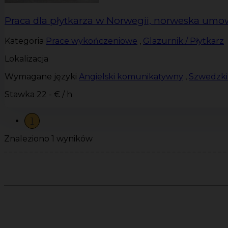
Praca dla płytkarza w Norwegii, norweska um
Kategoria
Prace wykończeniowe
,
Glazurnik / Płytkarz
Lokalizacja
Wymagane języki
Angielski komunikatywny
,
Szwedzki
Stawka
22 - € / h
1
Znaleziono 1 wyników