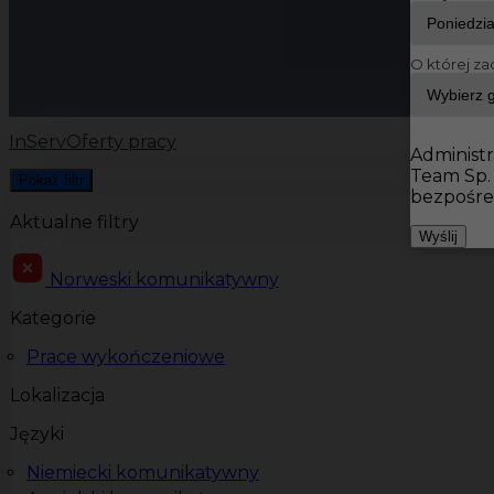
O której za
InServ
Oferty pracy
Administr
Team Sp.
Pokaż filtr
bezpośre
Aktualne filtry
Wyślij
Norweski komunikatywny
Kategorie
Prace wykończeniowe
Lokalizacja
Języki
Niemiecki komunikatywny