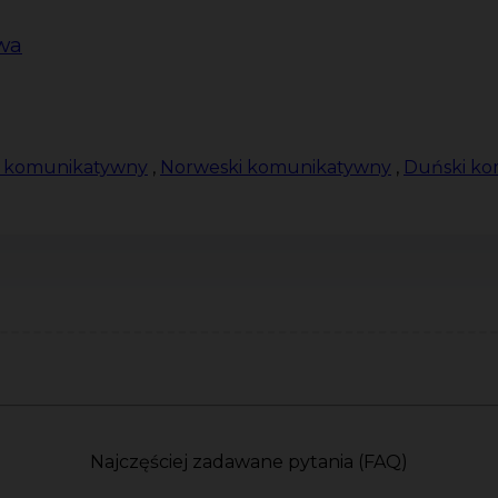
owa
 komunikatywny
,
Norweski komunikatywny
,
Duński k
Najczęściej zadawane pytania (FAQ)