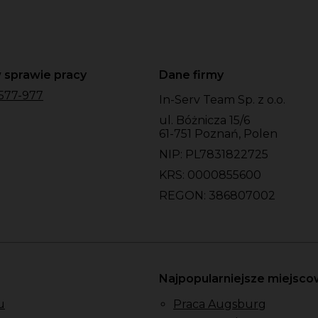
 sprawie pracy
Dane firmy
577-977
In-Serv Team Sp. z o.o.
ul. Bóżnicza 15/6
61-751 Poznań, Polen
NIP: PL7831822725
KRS: 0000855600
REGON: 386807002
Najpopularniejsze miejsc
u
Praca Augsburg