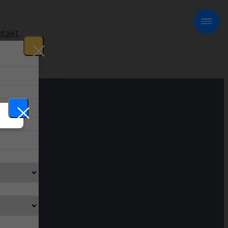
takt
!