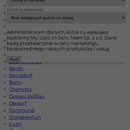
Peine
O której zadzwonić:
Oberharz am Brocken
InServ
Oferty pracy
Brukarz
Germersheim
Barleben
Pokaż filtr
Vellmar
Administratorem danych, które tu wpisujesz
Wilkau-Haßlau
będziemy My, czyli: In-Serv Team Sp. z o.o. Dane
Achim
będą przetwarzane w celu marketingu
Bad Bevensen
bezpośredniego naszych produktów i usług.
Bad Soden
Wyślij
Bad Kohlgrub
Berlin
Bernsdorf
Bonn
Chemnitz
Praca przy układaniu płyt prefabrykowanych
Dessau-Roßlau
Diedorf
Kategoria
Prace budowlane
,
Brukarz
,
Murarz
Dortmund
Lokalizacja
Niemcy
,
Germersheim
Drensteinfurt
Wymagane języki
Niemiecki komunikatywny
Eutin