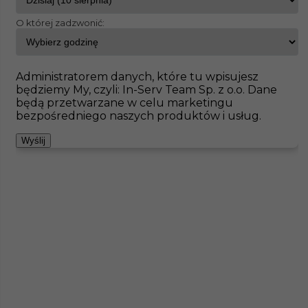
O której zadzwonić:
InServ
Oferty pracy
Brukarz
Lippstadt
Pokaż filtr
Brak ofert pod wskazane kryteria
Administratorem danych, które tu wpisujesz
będziemy My, czyli: In-Serv Team Sp. z o.o. Dane
Zobacz też
będą przetwarzane w celu marketingu
bezpośredniego naszych produktów i usług.
Wyślij
Praca za granicą - brukarz (m/k)
Kategoria
Prace budowlane
,
Brukarz