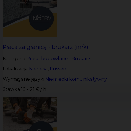
Praca za granicą - brukarz (m/k)
Kategoria
Prace budowlane
,
Brukarz
Lokalizacja
Niemcy
,
Füssen
Wymagane języki
Niemiecki komunikatywny
Stawka
19 - 21 € / h