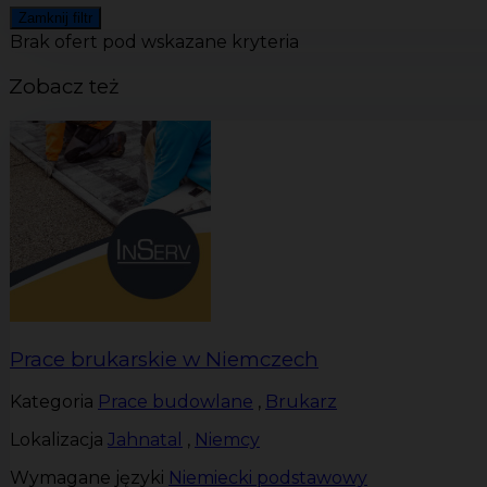
Zamknij filtr
Brak ofert pod wskazane kryteria
Zobacz też
Prace brukarskie w Niemczech
Kategoria
Prace budowlane
,
Brukarz
Lokalizacja
Jahnatal
,
Niemcy
Wymagane języki
Niemiecki podstawowy