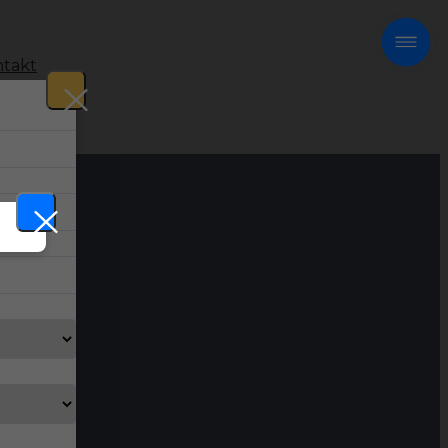
takt
!