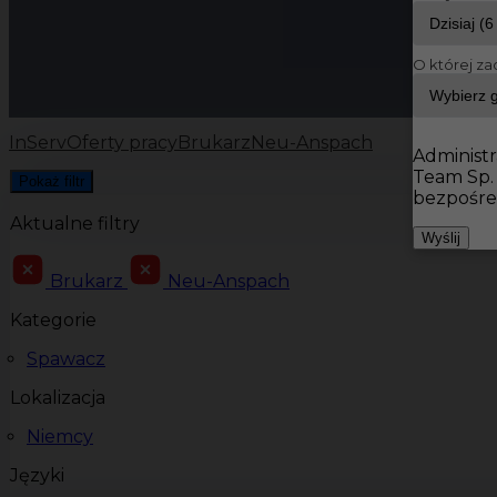
O której za
InServ
Oferty pracy
Brukarz
Neu-Anspach
Administr
Team Sp.
Pokaż filtr
bezpośre
Aktualne filtry
Wyślij
Brukarz
Neu-Anspach
Kategorie
Spawacz
Lokalizacja
Niemcy
Języki