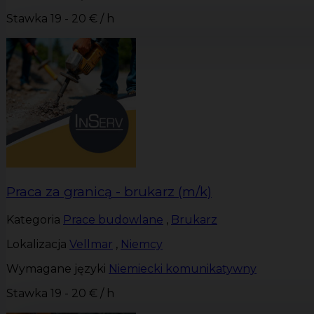
Stawka
19 - 20 € / h
Praca za granicą - brukarz (m/k)
Kategoria
Prace budowlane
,
Brukarz
Lokalizacja
Vellmar
,
Niemcy
Wymagane języki
Niemiecki komunikatywny
Stawka
19 - 20 € / h